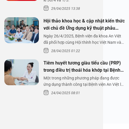
1/5/2025
lễ 30/4 và 1/5.
29/04/2025 13:38
Hội thảo khoa học & cập nhật kiến thức
với chủ đề Ứng dụng kỹ thuật phẫu
thuật nội soi tai dưới nước
Ngày 26/4/2025, Bệnh viện đa khoa An Việt
đã phối hợp cùng Hội thính học Việt Nam và
Công ty…
28/04/2025 01:22
Tiêm huyết tương giàu tiểu cầu (PRP)
trong điều trị thoái hóa khớp tại Bệnh
viện An Việt
Một trong những phương pháp đang được
ứng dụng thành công tại Bệnh viện An Việt là
tiêm huyết tương…
24/04/2025 08:01