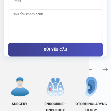
Specialty examination
SURGERY
ENDOCRINE –
OTORHINOLARYNG
ONCOLOGY
OLOGY