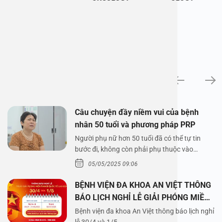
News
Câu chuyện đầy niềm vui của bệnh
nhân 50 tuổi và phương pháp PRP
Người phụ nữ hơn 50 tuổi đã có thể tự tin
bước đi, không còn phải phụ thuộc vào
thuốc…
05/05/2025 09:06
BỆNH VIỆN ĐA KHOA AN VIỆT THÔNG
BÁO LỊCH NGHỈ LỄ GIẢI PHÓNG MIỀN
NAM 30/4 VÀ QUỐC TẾ LAO ĐỘNG
Bệnh viện đa khoa An Việt thông báo lịch nghỉ