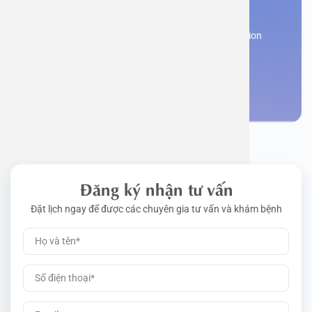
appointment
Work perm
Function
Tongue – 
Gói khám 
Q&A
Register now to receive consultation and examination
from experts
Driving l
Cell ana
Nasal Po
Gói khám 
Policy
Make an appointment
Pre-Empl
Neurolog
Gói khám 
Gói khám
Đăng ký nhận tư vấn
Đặt lịch ngay để được các chuyên gia tư vấn và khám bệnh