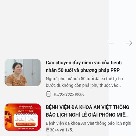
News
Câu chuyện đầy niềm vui của bệnh
nhân 50 tuổi và phương pháp PRP
Người phụ nữ hơn 50 tuổi đã có thể tự tin
bước đi, không còn phải phụ thuộc vào
thuốc…
05/05/2025 09:06
BỆNH VIỆN ĐA KHOA AN VIỆT THÔNG
BÁO LỊCH NGHỈ LỄ GIẢI PHÓNG MIỀN
NAM 30/4 VÀ QUỐC TẾ LAO ĐỘNG
Bệnh viện đa khoa An Việt thông báo lịch nghỉ
1/5/2025
lễ 30/4 và 1/5.