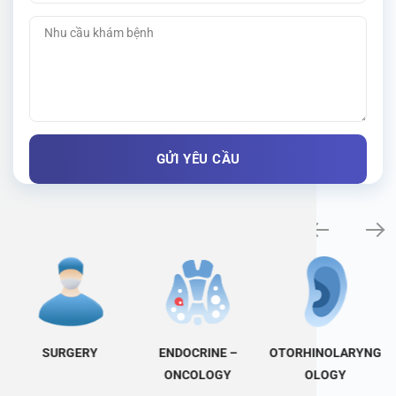
Specialty examination
SURGERY
ENDOCRINE –
OTORHINOLARYNG
ONCOLOGY
OLOGY