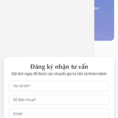
Work perm
Function
Tongue – 
Gói khám 
Q&A
Register now to receive consultation and examination
from experts
Driving l
Cell ana
Nasal Po
Gói khám 
Policy
Make an appointment
Pre-Empl
Neurolog
Gói khám 
Gói khám
Đăng ký nhận tư vấn
Đặt lịch ngay để được các chuyên gia tư vấn và khám bệnh