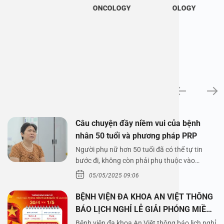
ONCOLOGY
OLOGY
News
Câu chuyện đầy niềm vui của bệnh
nhân 50 tuổi và phương pháp PRP
Người phụ nữ hơn 50 tuổi đã có thể tự tin
bước đi, không còn phải phụ thuộc vào
thuốc…
05/05/2025 09:06
BỆNH VIỆN ĐA KHOA AN VIỆT THÔNG
BÁO LỊCH NGHỈ LỄ GIẢI PHÓNG MIỀN
NAM 30/4 VÀ QUỐC TẾ LAO ĐỘNG
Bệnh viện đa khoa An Việt thông báo lịch nghỉ