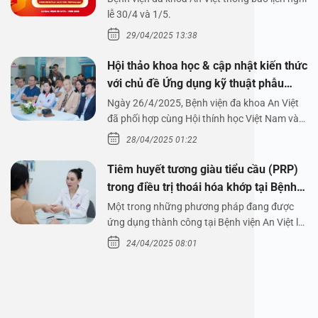
1/5/2025
lễ 30/4 và 1/5.
29/04/2025 13:38
Hội thảo khoa học & cập nhật kiến thức
với chủ đề Ứng dụng kỹ thuật phẫu
thuật nội soi tai dưới nước
Ngày 26/4/2025, Bệnh viện đa khoa An Việt
đã phối hợp cùng Hội thính học Việt Nam và
Công ty…
28/04/2025 01:22
Tiêm huyết tương giàu tiểu cầu (PRP)
trong điều trị thoái hóa khớp tại Bệnh
viện An Việt
Một trong những phương pháp đang được
ứng dụng thành công tại Bệnh viện An Việt là
tiêm huyết tương…
24/04/2025 08:01