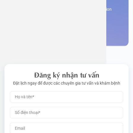
Work perm
Function
Tongue – 
Gói khám 
Q&A
Register now to receive consultation and examination
from experts
Driving l
Cell ana
Nasal Po
Gói khám 
Policy
Make an appointment
Pre-Empl
Neurolog
Gói khám 
Gói khám
Đăng ký nhận tư vấn
Đặt lịch ngay để được các chuyên gia tư vấn và khám bệnh