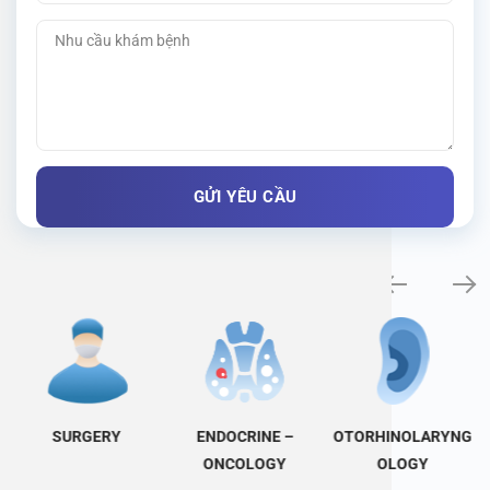
Specialty examination
SURGERY
ENDOCRINE –
OTORHINOLARYNG
ONCOLOGY
OLOGY