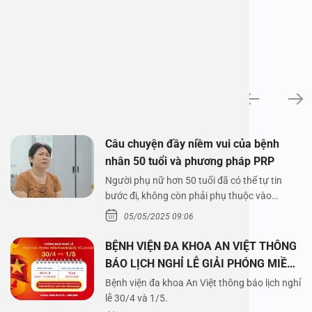
News
Câu chuyện đầy niềm vui của bệnh
nhân 50 tuổi và phương pháp PRP
Người phụ nữ hơn 50 tuổi đã có thể tự tin
bước đi, không còn phải phụ thuộc vào
thuốc…
05/05/2025 09:06
BỆNH VIỆN ĐA KHOA AN VIỆT THÔNG
BÁO LỊCH NGHỈ LỄ GIẢI PHÓNG MIỀN
NAM 30/4 VÀ QUỐC TẾ LAO ĐỘNG
Bệnh viện đa khoa An Việt thông báo lịch nghỉ
1/5/2025
lễ 30/4 và 1/5.