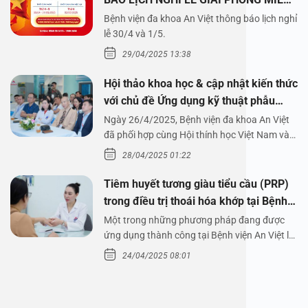
NAM 30/4 VÀ QUỐC TẾ LAO ĐỘNG
Bệnh viện đa khoa An Việt thông báo lịch nghỉ
1/5/2025
lễ 30/4 và 1/5.
29/04/2025 13:38
Hội thảo khoa học & cập nhật kiến thức
với chủ đề Ứng dụng kỹ thuật phẫu
thuật nội soi tai dưới nước
Ngày 26/4/2025, Bệnh viện đa khoa An Việt
đã phối hợp cùng Hội thính học Việt Nam và
Công ty…
28/04/2025 01:22
Tiêm huyết tương giàu tiểu cầu (PRP)
trong điều trị thoái hóa khớp tại Bệnh
viện An Việt
Một trong những phương pháp đang được
ứng dụng thành công tại Bệnh viện An Việt là
tiêm huyết tương…
24/04/2025 08:01