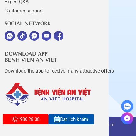
Expert Q&A
Customer support
SOCIAL NETWORK
DOWNLOAD APP
BENH VIEN AN VIET
Download the app to receive many attractive offers
1900 28 38
Đặt lịch khám
Copyright belongs to An Viet Thang Long Co., Ltd
Terms of use