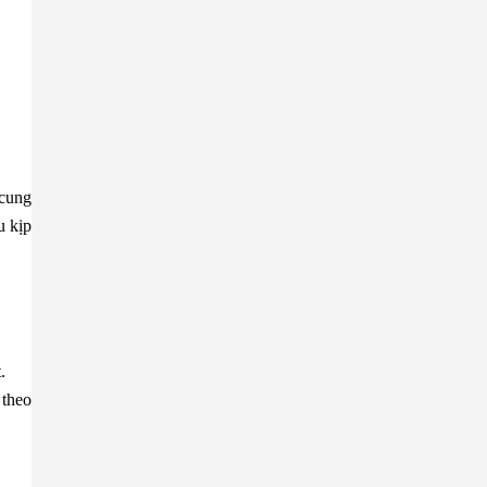
 cung
u kịp
.
 theo