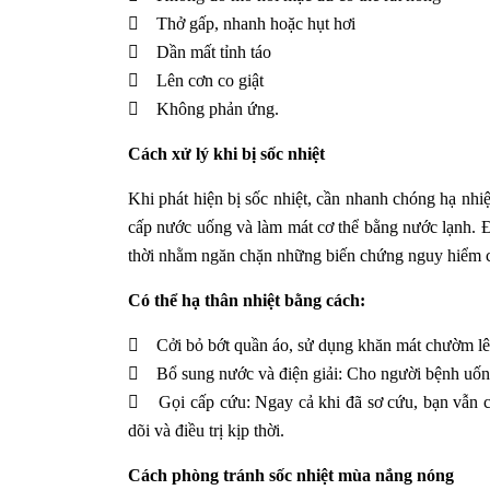
 Thở gấp, nhanh hoặc hụt hơi
 Dần mất tỉnh táo
 Lên cơn co giật
 Không phản ứng.
Cách xử lý khi bị sốc nhiệt
Khi phát hiện bị sốc nhiệt, cần nhanh chóng hạ nhi
cấp nước uống và làm mát cơ thể bằng nước lạnh. Đ
thời nhằm ngăn chặn những biến chứng nguy hiểm có
Có thể hạ thân nhiệt bằng cách:
 Cởi bỏ bớt quần áo, sử dụng khăn mát chườm lên
 Bổ sung nước và điện giải: Cho người bệnh uống 
 Gọi cấp cứu: Ngay cả khi đã sơ cứu, bạn vẫn cầ
dõi và điều trị kịp thời.
Cách phòng tránh sốc nhiệt mùa nắng nóng