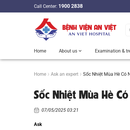
S
1900 2838
Call Center:
k
i
p
t
o
c
Home
About us
Examination & tr
o
n
t
Home
Ask an expert
Sốc Nhiệt Mùa Hè Có 
e
n
Sốc Nhiệt Mùa Hè C
t
07/05/2025 03:21
Ask