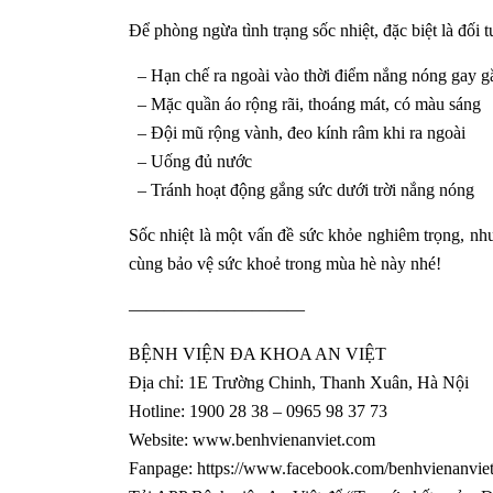
Để phòng ngừa tình trạng sốc nhiệt, đặc biệt là đối 
– Hạn chế ra ngoài vào thời điểm nắng nóng gay g
– Mặc quần áo rộng rãi, thoáng mát, có màu sáng
– Đội mũ rộng vành, đeo kính râm khi ra ngoài
– Uống đủ nước
– Tránh hoạt động gắng sức dưới trời nắng nóng
Sốc nhiệt là một vấn đề sức khỏe nghiêm trọng, nh
cùng bảo vệ sức khoẻ trong mùa hè này nhé!
——————————
BỆNH VIỆN ĐA KHOA AN VIỆT
Địa chỉ: 1E Trường Chinh, Thanh Xuân, Hà Nội
Hotline: 1900 28 38 – 0965 98 37 73
Website: www.benhvienanviet.com
Fanpage: https://www.facebook.com/benhvienanvi