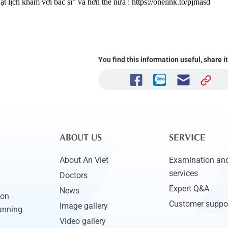
 lịch khám với bác sĩ” và hơn thế nữa : https://onelink.to/pjmasd
You find this information useful, share i
ABOUT US
SERVICE
About An Viet
Examination and
services
Doctors
Expert Q&A
News
ion
Customer suppo
Image gallery
anning
Video gallery