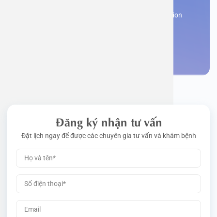
Work perm
Function
Tongue – 
Gói khám 
Q&A
Register now to receive consultation and examination
from experts
Driving l
Cell ana
Nasal Po
Gói khám 
Policy
Make an appointment
Pre-Empl
Neurolog
Gói khám 
Gói khám
Đăng ký nhận tư vấn
Đặt lịch ngay để được các chuyên gia tư vấn và khám bệnh