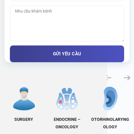
Specialty examination
SURGERY
ENDOCRINE –
OTORHINOLARYNG
ONCOLOGY
OLOGY