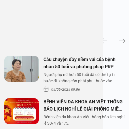
News
Câu chuyện đầy niềm vui của bệnh
nhân 50 tuổi và phương pháp PRP
Người phụ nữ hơn 50 tuổi đã có thể tự tin
bước đi, không còn phải phụ thuộc vào
thuốc…
05/05/2025 09:06
BỆNH VIỆN ĐA KHOA AN VIỆT THÔNG
BÁO LỊCH NGHỈ LỄ GIẢI PHÓNG MIỀN
NAM 30/4 VÀ QUỐC TẾ LAO ĐỘNG
Bệnh viện đa khoa An Việt thông báo lịch nghỉ
1/5/2025
lễ 30/4 và 1/5.