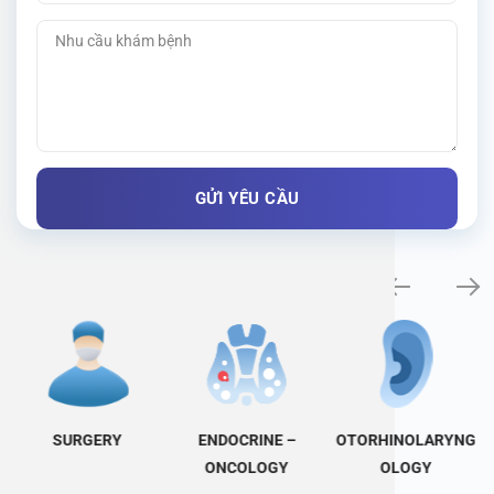
Specialty examination
SURGERY
ENDOCRINE –
OTORHINOLARYNG
ONCOLOGY
OLOGY