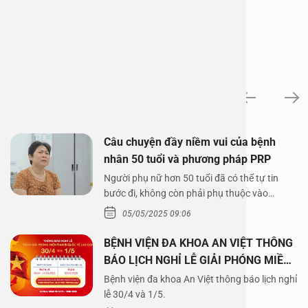
News
Câu chuyện đầy niềm vui của bệnh
nhân 50 tuổi và phương pháp PRP
Người phụ nữ hơn 50 tuổi đã có thể tự tin
bước đi, không còn phải phụ thuộc vào
thuốc…
05/05/2025 09:06
BỆNH VIỆN ĐA KHOA AN VIỆT THÔNG
BÁO LỊCH NGHỈ LỄ GIẢI PHÓNG MIỀN
NAM 30/4 VÀ QUỐC TẾ LAO ĐỘNG
Bệnh viện đa khoa An Việt thông báo lịch nghỉ
1/5/2025
lễ 30/4 và 1/5.