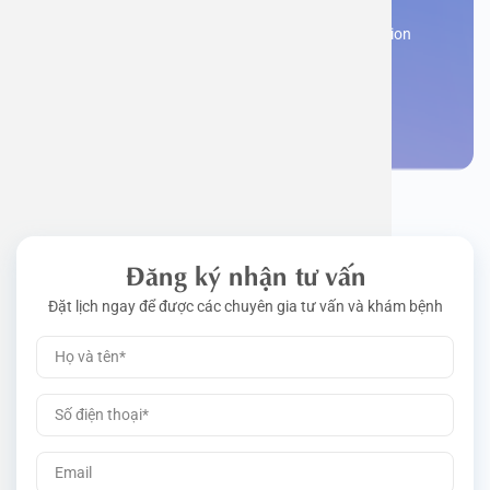
Work perm
Function
Tongue – 
Gói khám 
Q&A
Register now to receive consultation and examination
from experts
Driving l
Cell ana
Nasal Po
Gói khám 
Policy
Make an appointment
Pre-Empl
Neurolog
Gói khám 
Gói khám
Đăng ký nhận tư vấn
Đặt lịch ngay để được các chuyên gia tư vấn và khám bệnh