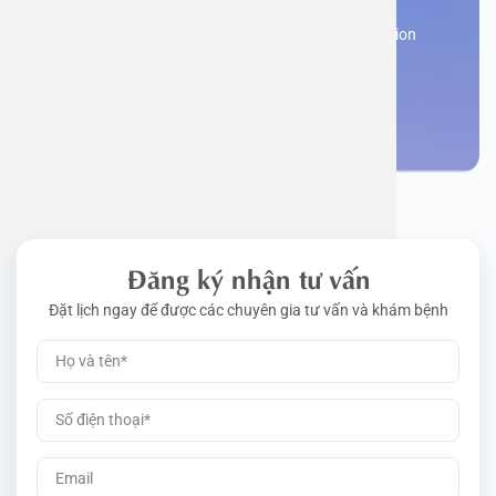
Work perm
Function
Tongue – 
Gói khám 
Q&A
Register now to receive consultation and examination
from experts
Driving l
Cell ana
Nasal Po
Gói khám 
Policy
Make an appointment
Pre-Empl
Neurolog
Gói khám 
Gói khám
Đăng ký nhận tư vấn
Đặt lịch ngay để được các chuyên gia tư vấn và khám bệnh