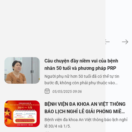
News
Câu chuyện đầy niềm vui của bệnh
nhân 50 tuổi và phương pháp PRP
Người phụ nữ hơn 50 tuổi đã có thể tự tin
bước đi, không còn phải phụ thuộc vào
thuốc…
05/05/2025 09:06
BỆNH VIỆN ĐA KHOA AN VIỆT THÔNG
BÁO LỊCH NGHỈ LỄ GIẢI PHÓNG MIỀN
NAM 30/4 VÀ QUỐC TẾ LAO ĐỘNG
Bệnh viện đa khoa An Việt thông báo lịch nghỉ
1/5/2025
lễ 30/4 và 1/5.