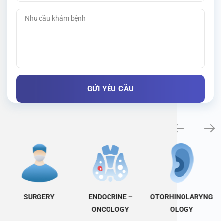
Specialty examination
SURGERY
ENDOCRINE –
OTORHINOLARYNG
ONCOLOGY
OLOGY