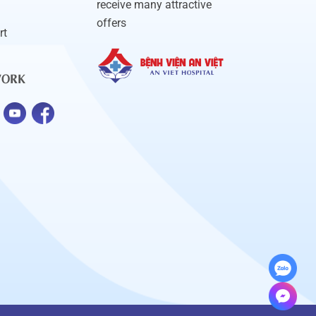
receive many attractive
offers
rt
WORK