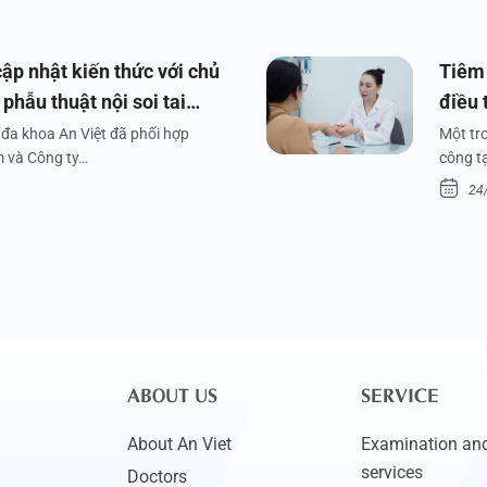
ập nhật kiến thức với chủ
Tiêm 
phẫu thuật nội soi tai
điều 
đa khoa An Việt đã phối hợp
Một tr
m và Công ty…
công tạ
24
ABOUT US
SERVICE
About An Viet
Examination and
services
Doctors