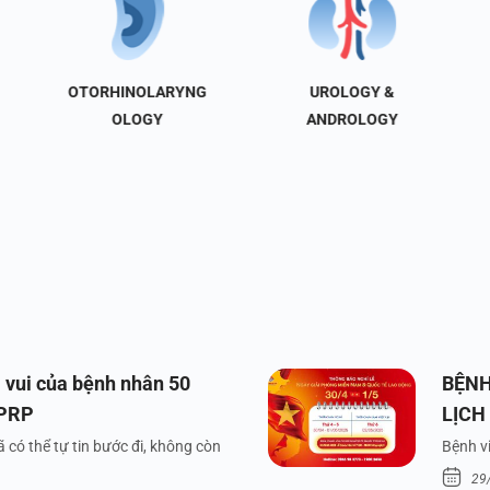
OTORHINOLARYNG
UROLOGY &
OLOGY
ANDROLOGY
 vui của bệnh nhân 50
BỆNH
 PRP
LỊCH
VÀ Q
 có thể tự tin bước đi, không còn
Bệnh vi
29