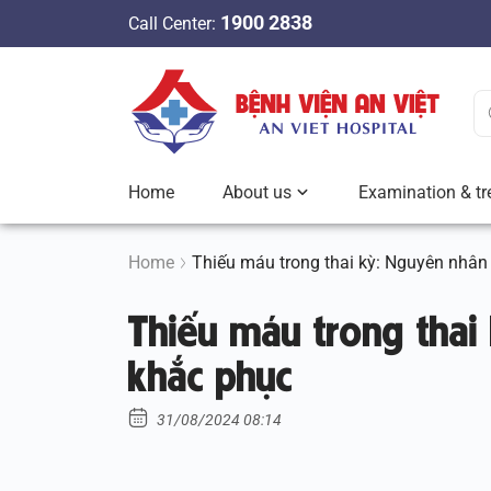
S
1900 2838
Call Center:
k
i
p
t
o
c
Home
About us
Examination & tr
o
n
t
Home
Thiếu máu trong thai kỳ: Nguyên nhân
e
Thiếu máu trong thai
n
t
khắc phục
31/08/2024 08:14