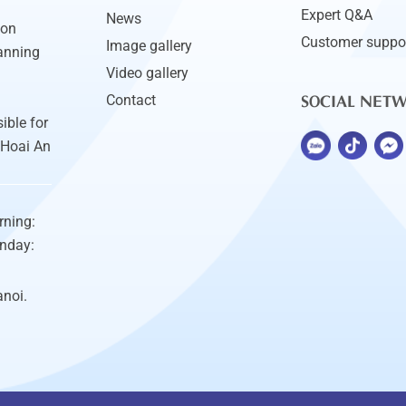
Expert Q&A
News
ion
Customer suppo
Image gallery
anning
Video gallery
SOCIAL NET
Contact
ible for
 Hoai An
rning:
unday:
anoi.