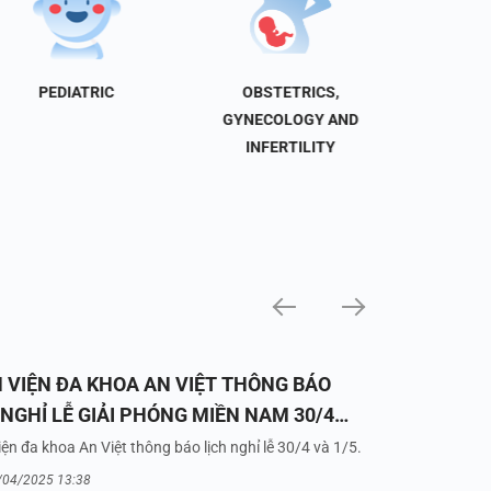
PEDIATRIC
OBSTETRICS,
NEU
GYNECOLOGY AND
INFERTILITY
 VIỆN ĐA KHOA AN VIỆT THÔNG BÁO
 NGHỈ LỄ GIẢI PHÓNG MIỀN NAM 30/4
UỐC TẾ LAO ĐỘNG 1/5/2025
ện đa khoa An Việt thông báo lịch nghỉ lễ 30/4 và 1/5.
/04/2025 13:38