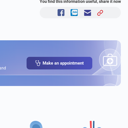
You find this information useful, share it now
Make an appointment
 and