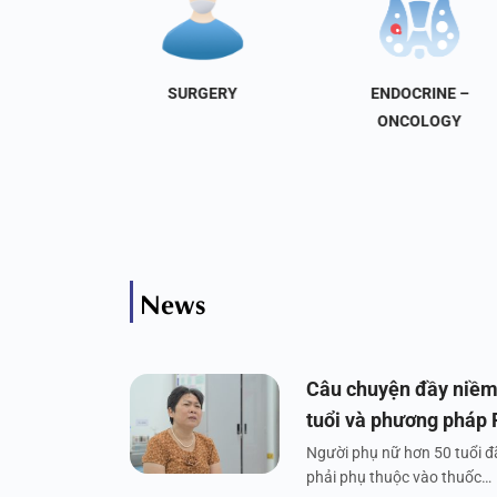
NAL
SURGERY
ENDOCRINE –
INE
ONCOLOGY
News
Câu chuyện đầy niềm
tuổi và phương pháp
Người phụ nữ hơn 50 tuổi đã
phải phụ thuộc vào thuốc…