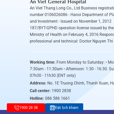
An Viet General Hospital
An Viet Thang Long Co., Ltd Business registrat
number 0106026086 - Hanoi Department of Pl
and Investment - Issued on November 1, 2012
187/BYT-GPHD operation license issued by the
Ministry of Health on February 4, 2016 Respons
professional and technical: Doctor Nguyen Thi
Working time:
From Monday to Saturday: • Mo
7:30am - 11:30am • Afternoon: 1:30 - 16:30. S
07h30 - 11h30 (ENT only)
Address:
No. 1E Truong Chinh, Thanh Xuan, H
Call center:
1900 2838
Hotline:
086 586 1661
1900 28 38
Đặt lịch khám