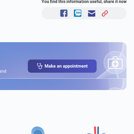
You find this information useful, share it now
Make an appointment
 and