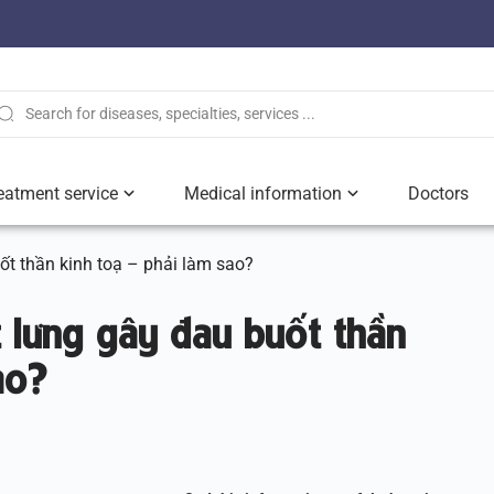
eatment service
Medical information
Doctors
ốt thần kinh toạ – phải làm sao?
t lưng gây đau buốt thần
ao?