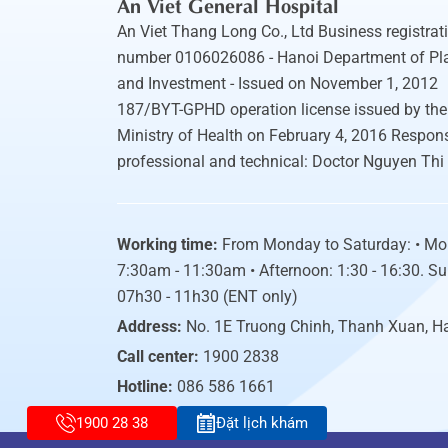
An Viet General Hospital
An Viet Thang Long Co., Ltd Business registrat
number 0106026086 - Hanoi Department of Pl
and Investment - Issued on November 1, 2012
187/BYT-GPHD operation license issued by the
Ministry of Health on February 4, 2016 Respons
professional and technical: Doctor Nguyen Thi
Working time:
From Monday to Saturday: • Mo
7:30am - 11:30am • Afternoon: 1:30 - 16:30. S
07h30 - 11h30 (ENT only)
Address:
No. 1E Truong Chinh, Thanh Xuan, H
Call center:
1900 2838
Hotline:
086 586 1661
1900 28 38
Đặt lịch khám