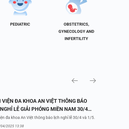
PEDIATRIC
OBSTETRICS,
NEU
GYNECOLOGY AND
INFERTILITY
 VIỆN ĐA KHOA AN VIỆT THÔNG BÁO
 NGHỈ LỄ GIẢI PHÓNG MIỀN NAM 30/4
UỐC TẾ LAO ĐỘNG 1/5/2025
ện đa khoa An Việt thông báo lịch nghỉ lễ 30/4 và 1/5.
/04/2025 13:38