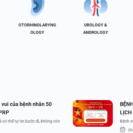
OTORHINOLARYNG
UROLOGY &
OLOGY
ANDROLOGY
 vui của bệnh nhân 50
BỆNH
 PRP
LỊCH
VÀ Q
 có thể tự tin bước đi, không còn
Bệnh vi
29