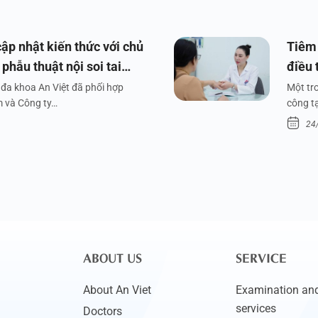
ập nhật kiến thức với chủ
Tiêm 
phẫu thuật nội soi tai
điều 
đa khoa An Việt đã phối hợp
Một tr
m và Công ty…
công tạ
24
ABOUT US
SERVICE
About An Viet
Examination and
services
Doctors