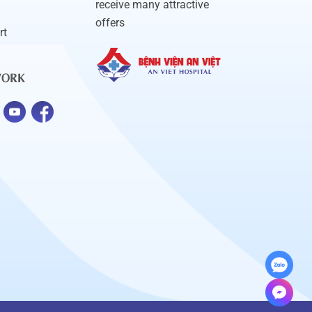
receive many attractive
offers
rt
WORK