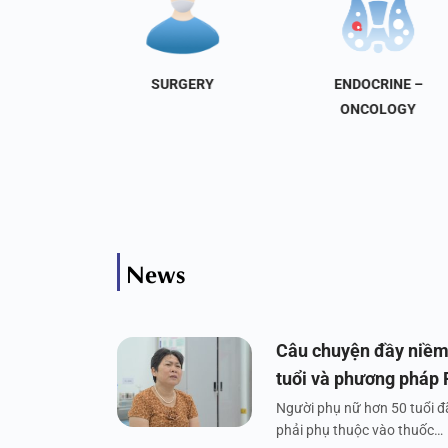
NAL
SURGERY
ENDOCRINE –
INE
ONCOLOGY
News
Câu chuyện đầy niềm
tuổi và phương pháp
Người phụ nữ hơn 50 tuổi đã
phải phụ thuộc vào thuốc…