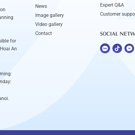
Expert Q&A
News
ion
Customer suppo
Image gallery
anning
Video gallery
SOCIAL NET
Contact
ible for
 Hoai An
rning:
unday:
anoi.