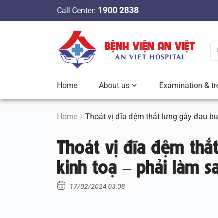
S
1900 2838
Call Center:
k
i
p
t
o
c
Home
About us
Examination & tr
o
n
t
Home
Thoát vị đĩa đệm thắt lưng gây đau bu
e
Thoát vị đĩa đệm thắ
n
t
kinh toạ – phải làm s
17/02/2024 03:08