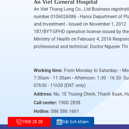
An Viet General Hospital
An Viet Thang Long Co., Ltd Business registrat
number 0106026086 - Hanoi Department of Pl
and Investment - Issued on November 1, 2012
187/BYT-GPHD operation license issued by the
Ministry of Health on February 4, 2016 Respons
professional and technical: Doctor Nguyen Thi
Working time:
From Monday to Saturday: • Mo
7:30am - 11:30am • Afternoon: 1:30 - 16:30. S
07h30 - 11h30 (ENT only)
Address:
No. 1E Truong Chinh, Thanh Xuan, H
Call center:
1900 2838
Hotline:
086 586 1661
1900 28 38
Đặt lịch khám