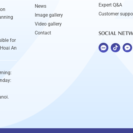
Expert Q&A
News
ion
Customer suppo
Image gallery
anning
Video gallery
SOCIAL NET
Contact
ible for
 Hoai An
rning:
unday:
anoi.