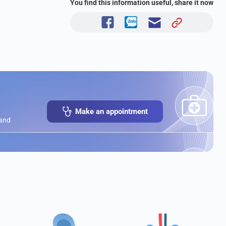
You find this information useful, share it now
Make an appointment
 and