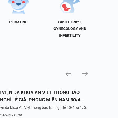
PEDIATRIC
OBSTETRICS,
NEU
GYNECOLOGY AND
INFERTILITY
 VIỆN ĐA KHOA AN VIỆT THÔNG BÁO
 NGHỈ LỄ GIẢI PHÓNG MIỀN NAM 30/4
UỐC TẾ LAO ĐỘNG 1/5/2025
ện đa khoa An Việt thông báo lịch nghỉ lễ 30/4 và 1/5.
/04/2025 13:38