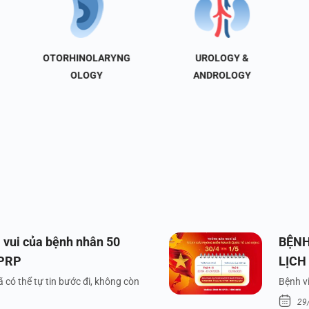
OTORHINOLARYNG
UROLOGY &
OLOGY
ANDROLOGY
 vui của bệnh nhân 50
BỆNH
 PRP
LỊCH
VÀ Q
 có thể tự tin bước đi, không còn
Bệnh vi
29