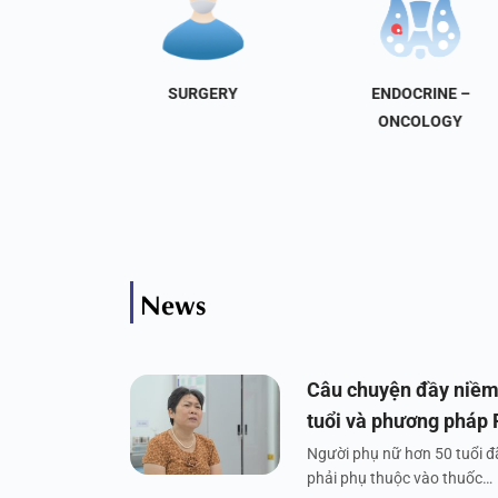
NAL
SURGERY
ENDOCRINE –
INE
ONCOLOGY
News
Câu chuyện đầy niềm
tuổi và phương pháp
Người phụ nữ hơn 50 tuổi đã
phải phụ thuộc vào thuốc…