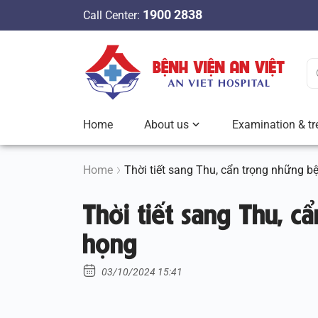
S
1900 2838
Call Center:
k
i
p
t
o
c
Home
About us
Examination & tr
o
n
t
Home
Thời tiết sang Thu, cẩn trọng những b
e
Thời tiết sang Thu, c
n
t
họng
03/10/2024 15:41