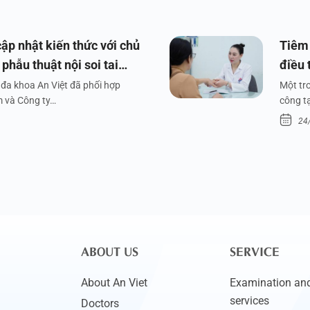
ập nhật kiến thức với chủ
Tiêm 
phẫu thuật nội soi tai
điều 
đa khoa An Việt đã phối hợp
Một tr
m và Công ty…
công tạ
24
ABOUT US
SERVICE
About An Viet
Examination and
services
Doctors