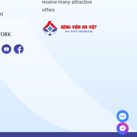
receive many attractive
offers
rt
WORK