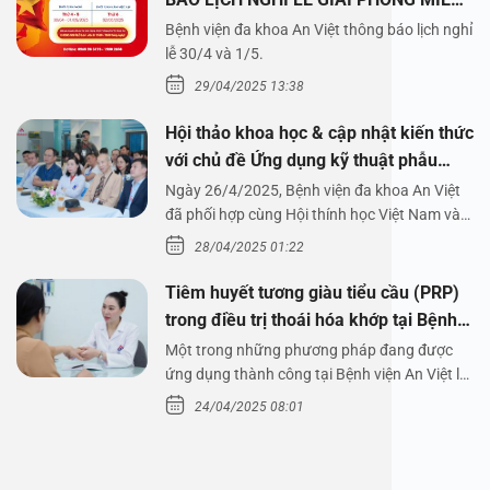
NAM 30/4 VÀ QUỐC TẾ LAO ĐỘNG
Bệnh viện đa khoa An Việt thông báo lịch nghỉ
1/5/2025
lễ 30/4 và 1/5.
29/04/2025 13:38
Hội thảo khoa học & cập nhật kiến thức
với chủ đề Ứng dụng kỹ thuật phẫu
thuật nội soi tai dưới nước
Ngày 26/4/2025, Bệnh viện đa khoa An Việt
đã phối hợp cùng Hội thính học Việt Nam và
Công ty…
28/04/2025 01:22
Tiêm huyết tương giàu tiểu cầu (PRP)
trong điều trị thoái hóa khớp tại Bệnh
viện An Việt
Một trong những phương pháp đang được
ứng dụng thành công tại Bệnh viện An Việt là
tiêm huyết tương…
24/04/2025 08:01