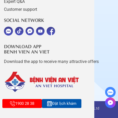
Expert Q&A
Customer support
SOCIAL NETWORK
DOWNLOAD APP
BENH VIEN AN VIET
Download the app to receive many attractive offers
1900 28 38
Đặt lịch khám
Copyright belongs to An Viet Thang Long Co., Ltd
Terms of use