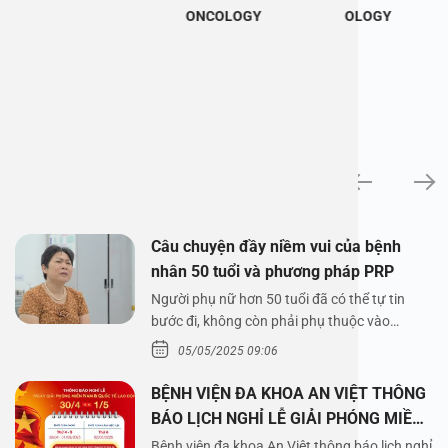
ONCOLOGY
OLOGY
News
Câu chuyện đầy niềm vui của bệnh
nhân 50 tuổi và phương pháp PRP
Người phụ nữ hơn 50 tuổi đã có thể tự tin
bước đi, không còn phải phụ thuộc vào
thuốc…
05/05/2025 09:06
BỆNH VIỆN ĐA KHOA AN VIỆT THÔNG
BÁO LỊCH NGHỈ LỄ GIẢI PHÓNG MIỀN
NAM 30/4 VÀ QUỐC TẾ LAO ĐỘNG
Bệnh viện đa khoa An Việt thông báo lịch nghỉ