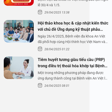
1/5/2025
lễ 30/4 và 1/5.
29/04/2025 13:38
Hội thảo khoa học & cập nhật kiến thức
với chủ đề Ứng dụng kỹ thuật phẫu
thuật nội soi tai dưới nước
Ngày 26/4/2025, Bệnh viện đa khoa An Việt
đã phối hợp cùng Hội thính học Việt Nam và
Công ty…
28/04/2025 01:22
Tiêm huyết tương giàu tiểu cầu (PRP)
trong điều trị thoái hóa khớp tại Bệnh
viện An Việt
Một trong những phương pháp đang được
ứng dụng thành công tại Bệnh viện An Việt là
tiêm huyết tương…
24/04/2025 08:01