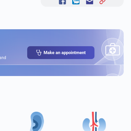
Make an appointment
 and