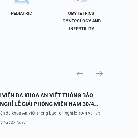
PEDIATRIC
OBSTETRICS,
NEU
GYNECOLOGY AND
INFERTILITY
 VIỆN ĐA KHOA AN VIỆT THÔNG BÁO
 NGHỈ LỄ GIẢI PHÓNG MIỀN NAM 30/4
UỐC TẾ LAO ĐỘNG 1/5/2025
ện đa khoa An Việt thông báo lịch nghỉ lễ 30/4 và 1/5.
/04/2025 13:38