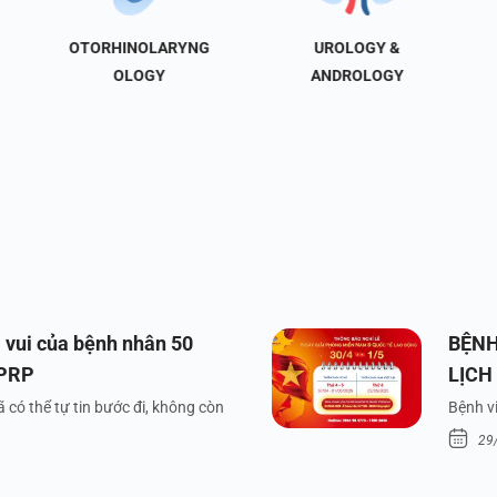
OTORHINOLARYNG
UROLOGY &
OLOGY
ANDROLOGY
 vui của bệnh nhân 50
BỆNH
 PRP
LỊCH
VÀ Q
 có thể tự tin bước đi, không còn
Bệnh vi
29