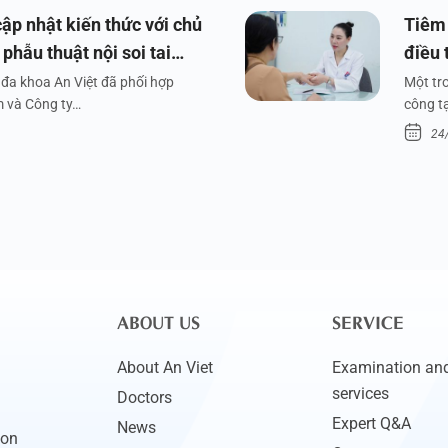
ập nhật kiến thức với chủ
Tiêm 
phẫu thuật nội soi tai
điều 
đa khoa An Việt đã phối hợp
Một tr
m và Công ty…
công tạ
24
ABOUT US
SERVICE
About An Viet
Examination and
services
Doctors
Expert Q&A
News
ion