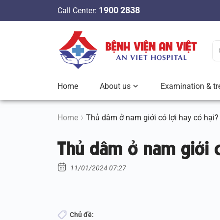
S
1900 2838
Call Center:
k
i
p
t
o
c
Home
About us
Examination & tr
o
n
t
Home
Thủ dâm ở nam giới có lợi hay có hại?
e
Thủ dâm ở nam giới c
n
t
11/01/2024 07:27
Chủ đề: