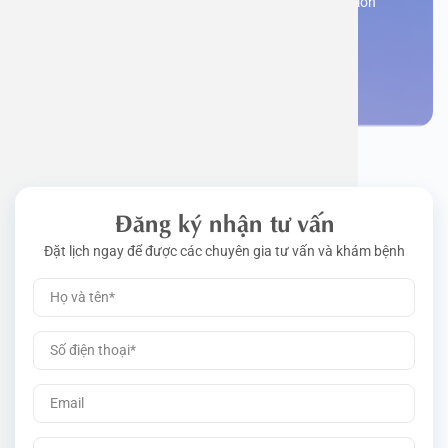
Register now to receive consultation and examination
from experts
Work perm
Function
Tongue – 
Gói khám 
Q&A
Make an appointment
Driving l
Cell ana
Nasal Po
Gói khám 
Policy
Pre-Empl
Neurolog
Gói khám 
Gói khám
Đăng ký nhận tư vấn
Đặt lịch ngay để được các chuyên gia tư vấn và khám bệnh