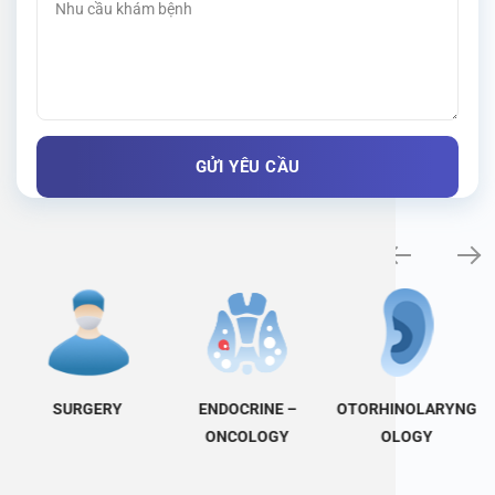
Specialty examination
SURGERY
ENDOCRINE –
OTORHINOLARYNG
ONCOLOGY
OLOGY