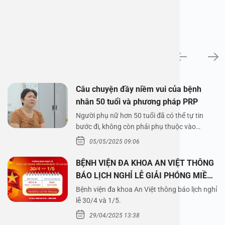
News
Câu chuyện đầy niềm vui của bệnh
nhân 50 tuổi và phương pháp PRP
Người phụ nữ hơn 50 tuổi đã có thể tự tin
bước đi, không còn phải phụ thuộc vào
thuốc…
05/05/2025 09:06
BỆNH VIỆN ĐA KHOA AN VIỆT THÔNG
BÁO LỊCH NGHỈ LỄ GIẢI PHÓNG MIỀN
NAM 30/4 VÀ QUỐC TẾ LAO ĐỘNG
Bệnh viện đa khoa An Việt thông báo lịch nghỉ
1/5/2025
lễ 30/4 và 1/5.
29/04/2025 13:38