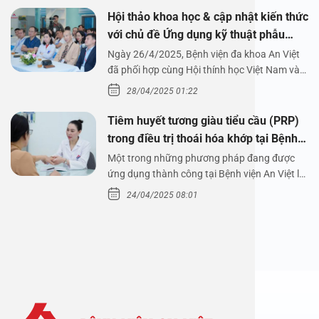
Hội thảo khoa học & cập nhật kiến thức
với chủ đề Ứng dụng kỹ thuật phẫu
thuật nội soi tai dưới nước
Ngày 26/4/2025, Bệnh viện đa khoa An Việt
đã phối hợp cùng Hội thính học Việt Nam và
Công ty…
28/04/2025 01:22
Tiêm huyết tương giàu tiểu cầu (PRP)
trong điều trị thoái hóa khớp tại Bệnh
viện An Việt
Một trong những phương pháp đang được
ứng dụng thành công tại Bệnh viện An Việt là
tiêm huyết tương…
24/04/2025 08:01