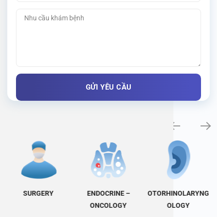
Specialty examination
SURGERY
ENDOCRINE –
OTORHINOLARYNG
ONCOLOGY
OLOGY