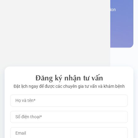
Work perm
Function
Tongue – 
Gói khám 
Q&A
Register now to receive consultation and examination
from experts
Driving l
Cell ana
Nasal Po
Gói khám 
Policy
Make an appointment
Pre-Empl
Neurolog
Gói khám 
Gói khám
Đăng ký nhận tư vấn
Đặt lịch ngay để được các chuyên gia tư vấn và khám bệnh