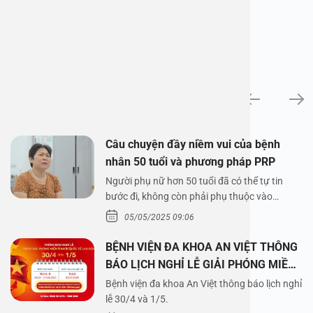
News
Câu chuyện đầy niềm vui của bệnh
nhân 50 tuổi và phương pháp PRP
Người phụ nữ hơn 50 tuổi đã có thể tự tin
bước đi, không còn phải phụ thuộc vào
thuốc…
05/05/2025 09:06
BỆNH VIỆN ĐA KHOA AN VIỆT THÔNG
BÁO LỊCH NGHỈ LỄ GIẢI PHÓNG MIỀN
NAM 30/4 VÀ QUỐC TẾ LAO ĐỘNG
Bệnh viện đa khoa An Việt thông báo lịch nghỉ
1/5/2025
lễ 30/4 và 1/5.