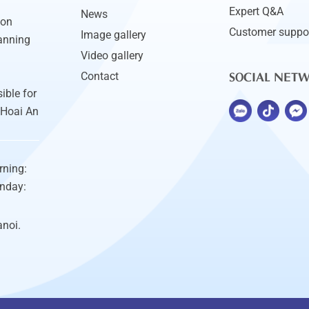
Expert Q&A
News
ion
Customer suppo
Image gallery
anning
Video gallery
SOCIAL NET
Contact
ible for
 Hoai An
rning:
unday:
anoi.