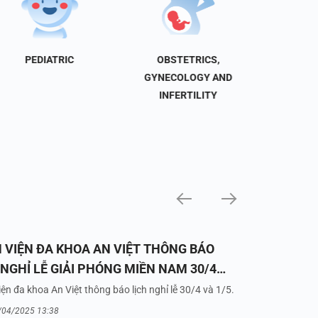
PEDIATRIC
OBSTETRICS,
NEU
GYNECOLOGY AND
INFERTILITY
 VIỆN ĐA KHOA AN VIỆT THÔNG BÁO
 NGHỈ LỄ GIẢI PHÓNG MIỀN NAM 30/4
UỐC TẾ LAO ĐỘNG 1/5/2025
ện đa khoa An Việt thông báo lịch nghỉ lễ 30/4 và 1/5.
/04/2025 13:38