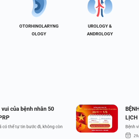
OTORHINOLARYNG
UROLOGY &
OLOGY
ANDROLOGY
 vui của bệnh nhân 50
BỆNH
 PRP
LỊCH
VÀ Q
 có thể tự tin bước đi, không còn
Bệnh vi
29