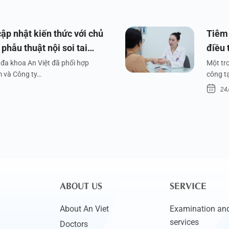
ập nhật kiến thức với chủ
Tiêm 
phẫu thuật nội soi tai
điều 
đa khoa An Việt đã phối hợp
Một tr
m và Công ty…
công tạ
24
ABOUT US
SERVICE
About An Viet
Examination and
services
Doctors