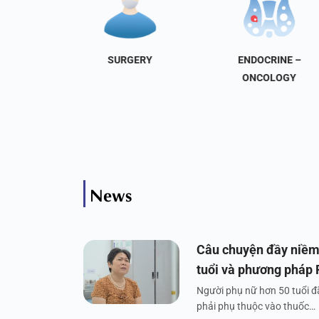
NAL
SURGERY
ENDOCRINE –
INE
ONCOLOGY
News
Câu chuyện đầy niềm
tuổi và phương pháp
Người phụ nữ hơn 50 tuổi đã
phải phụ thuộc vào thuốc…