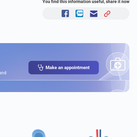
You find this information useful, share it now
Make an appointment
 and