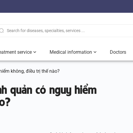
eatment service
Medical information
Doctors
iểm không, điều trị thế nào?
nh quản có nguy hiểm
ào?