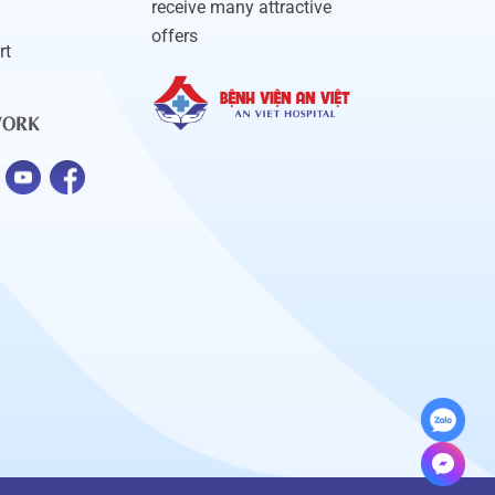
receive many attractive
offers
rt
WORK