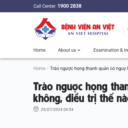
S
1900 2838
Call Center:
k
i
p
t
o
c
Home
About us
Examination & tr
o
n
t
Home
Trào ngược họng thanh quản có nguy h
e
Trào ngược họng tha
n
t
không, điều trị thế n
29/07/2024 09:54