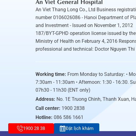
An Viet General Hospital
An Viet Thang Long Co., Ltd Business registrat
number 0106026086 - Hanoi Department of Pl
and Investment - Issued on November 1, 2012
187/BYT-GPHD operation license issued by the
Ministry of Health on February 4, 2016 Respons
professional and technical: Doctor Nguyen Thi
Working time:
From Monday to Saturday: • Mo
7:30am - 11:30am • Afternoon: 1:30 - 16:30. S
07h30 - 11h30 (ENT only)
Address:
No. 1E Truong Chinh, Thanh Xuan, H
Call center:
1900 2838
Hotline:
086 586 1661
1900 28 38
Đặt lịch khám