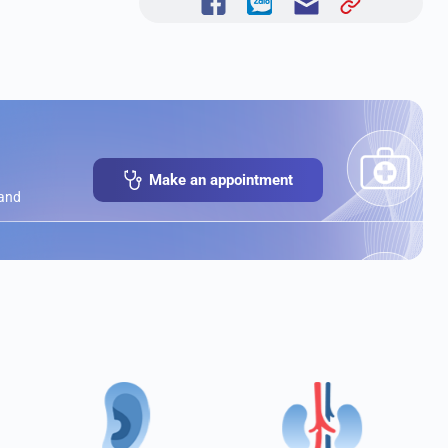
Make an appointment
 and