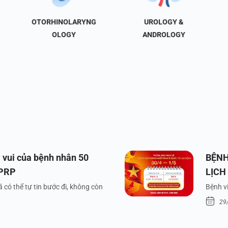
OTORHINOLARYNG
UROLOGY &
OLOGY
ANDROLOGY
 vui của bệnh nhân 50
BỆNH
 PRP
LỊCH
VÀ Q
 có thể tự tin bước đi, không còn
Bệnh vi
29