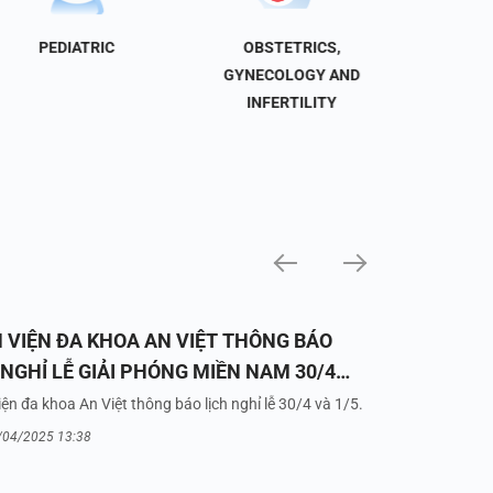
PEDIATRIC
OBSTETRICS,
NEU
GYNECOLOGY AND
INFERTILITY
 VIỆN ĐA KHOA AN VIỆT THÔNG BÁO
 NGHỈ LỄ GIẢI PHÓNG MIỀN NAM 30/4
UỐC TẾ LAO ĐỘNG 1/5/2025
ện đa khoa An Việt thông báo lịch nghỉ lễ 30/4 và 1/5.
/04/2025 13:38