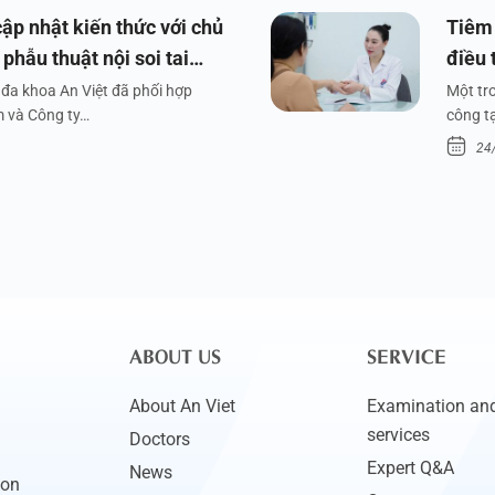
ập nhật kiến thức với chủ
Tiêm 
phẫu thuật nội soi tai
điều 
đa khoa An Việt đã phối hợp
Một tr
m và Công ty…
công tạ
24
ABOUT US
SERVICE
About An Viet
Examination and
services
Doctors
Expert Q&A
News
ion