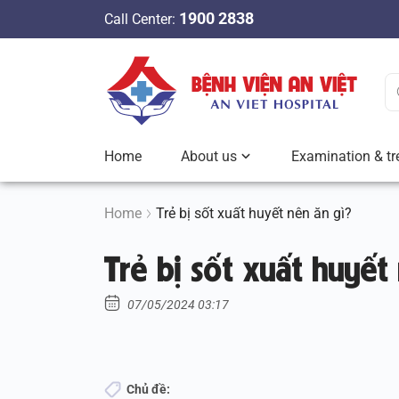
S
1900 2838
Call Center:
k
i
p
t
o
c
Home
About us
Examination & tr
o
n
t
Home
Trẻ bị sốt xuất huyết nên ăn gì?
e
Trẻ bị sốt xuất huyết
n
t
07/05/2024 03:17
Chủ đề: