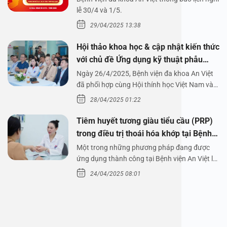
1/5/2025
lễ 30/4 và 1/5.
29/04/2025 13:38
Hội thảo khoa học & cập nhật kiến thức
với chủ đề Ứng dụng kỹ thuật phẫu
thuật nội soi tai dưới nước
Ngày 26/4/2025, Bệnh viện đa khoa An Việt
đã phối hợp cùng Hội thính học Việt Nam và
Công ty…
28/04/2025 01:22
Tiêm huyết tương giàu tiểu cầu (PRP)
trong điều trị thoái hóa khớp tại Bệnh
viện An Việt
Một trong những phương pháp đang được
ứng dụng thành công tại Bệnh viện An Việt là
tiêm huyết tương…
24/04/2025 08:01