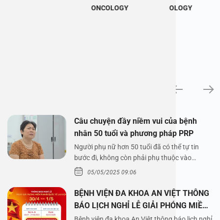
ONCOLOGY
OLOGY
News
Câu chuyện đầy niềm vui của bệnh
nhân 50 tuổi và phương pháp PRP
Người phụ nữ hơn 50 tuổi đã có thể tự tin
bước đi, không còn phải phụ thuộc vào
thuốc…
05/05/2025 09:06
BỆNH VIỆN ĐA KHOA AN VIỆT THÔNG
BÁO LỊCH NGHỈ LỄ GIẢI PHÓNG MIỀN
NAM 30/4 VÀ QUỐC TẾ LAO ĐỘNG
Bệnh viện đa khoa An Việt thông báo lịch nghỉ