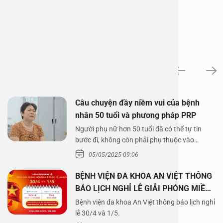
News
Câu chuyện đầy niềm vui của bệnh
nhân 50 tuổi và phương pháp PRP
Người phụ nữ hơn 50 tuổi đã có thể tự tin
bước đi, không còn phải phụ thuộc vào
thuốc…
05/05/2025 09:06
BỆNH VIỆN ĐA KHOA AN VIỆT THÔNG
BÁO LỊCH NGHỈ LỄ GIẢI PHÓNG MIỀN
NAM 30/4 VÀ QUỐC TẾ LAO ĐỘNG
Bệnh viện đa khoa An Việt thông báo lịch nghỉ
1/5/2025
lễ 30/4 và 1/5.