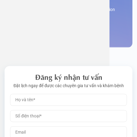
Work perm
Function
Tongue – 
Gói khám 
Q&A
Register now to receive consultation and examination
from experts
Driving l
Cell ana
Nasal Po
Gói khám 
Policy
Make an appointment
Pre-Empl
Neurolog
Gói khám 
Gói khám
Đăng ký nhận tư vấn
Đặt lịch ngay để được các chuyên gia tư vấn và khám bệnh