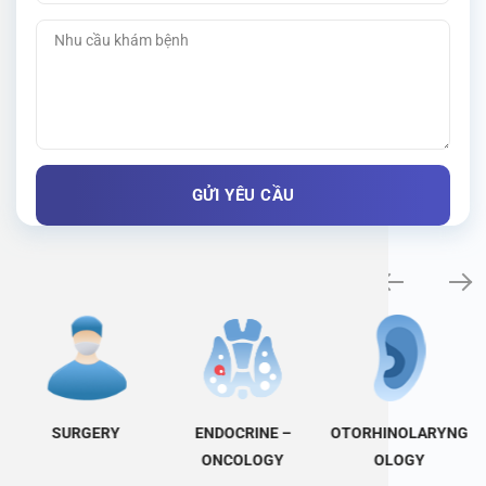
Specialty examination
SURGERY
ENDOCRINE –
OTORHINOLARYNG
ONCOLOGY
OLOGY