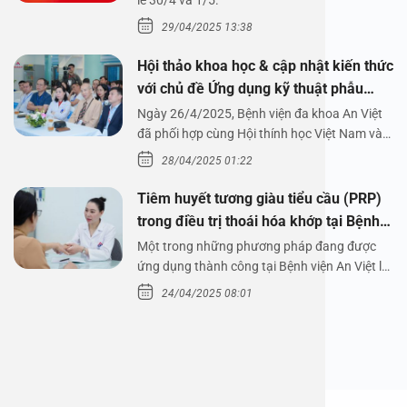
1/5/2025
lễ 30/4 và 1/5.
29/04/2025 13:38
Hội thảo khoa học & cập nhật kiến thức
với chủ đề Ứng dụng kỹ thuật phẫu
thuật nội soi tai dưới nước
Ngày 26/4/2025, Bệnh viện đa khoa An Việt
đã phối hợp cùng Hội thính học Việt Nam và
Công ty…
28/04/2025 01:22
Tiêm huyết tương giàu tiểu cầu (PRP)
trong điều trị thoái hóa khớp tại Bệnh
viện An Việt
Một trong những phương pháp đang được
ứng dụng thành công tại Bệnh viện An Việt là
tiêm huyết tương…
24/04/2025 08:01