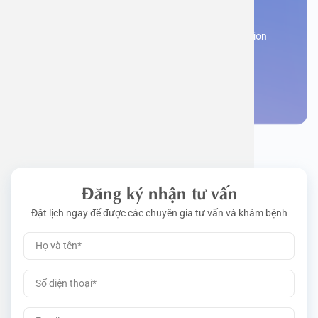
appointment
Work perm
Function
Tongue – 
Gói khám 
Q&A
Register now to receive consultation and examination
from experts
Driving l
Cell ana
Nasal Po
Gói khám 
Policy
Make an appointment
Pre-Empl
Neurolog
Gói khám 
Gói khám
Đăng ký nhận tư vấn
Đặt lịch ngay để được các chuyên gia tư vấn và khám bệnh