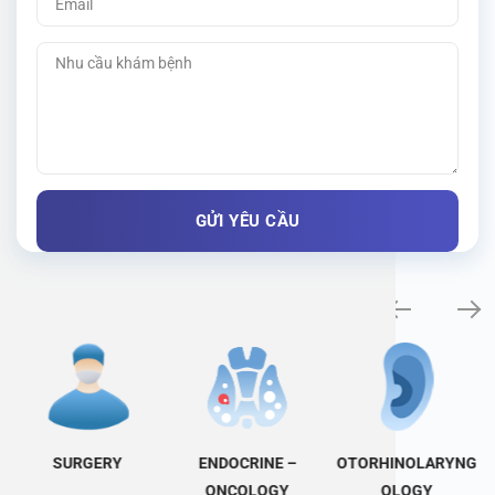
Specialty examination
SURGERY
ENDOCRINE –
OTORHINOLARYNG
ONCOLOGY
OLOGY