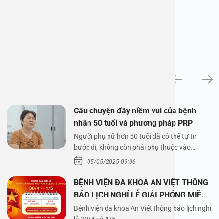
News
Câu chuyện đầy niềm vui của bệnh
nhân 50 tuổi và phương pháp PRP
Người phụ nữ hơn 50 tuổi đã có thể tự tin
bước đi, không còn phải phụ thuộc vào
thuốc…
05/05/2025 09:06
BỆNH VIỆN ĐA KHOA AN VIỆT THÔNG
BÁO LỊCH NGHỈ LỄ GIẢI PHÓNG MIỀN
NAM 30/4 VÀ QUỐC TẾ LAO ĐỘNG
Bệnh viện đa khoa An Việt thông báo lịch nghỉ