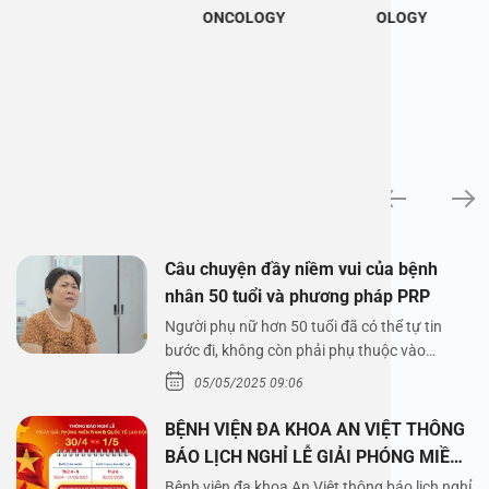
ONCOLOGY
OLOGY
News
Câu chuyện đầy niềm vui của bệnh
nhân 50 tuổi và phương pháp PRP
Người phụ nữ hơn 50 tuổi đã có thể tự tin
bước đi, không còn phải phụ thuộc vào
thuốc…
05/05/2025 09:06
BỆNH VIỆN ĐA KHOA AN VIỆT THÔNG
BÁO LỊCH NGHỈ LỄ GIẢI PHÓNG MIỀN
NAM 30/4 VÀ QUỐC TẾ LAO ĐỘNG
Bệnh viện đa khoa An Việt thông báo lịch nghỉ