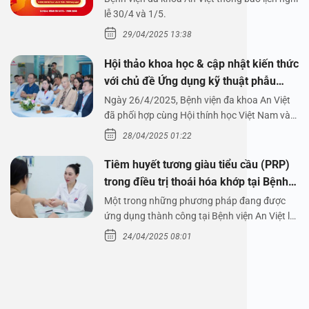
1/5/2025
lễ 30/4 và 1/5.
29/04/2025 13:38
Hội thảo khoa học & cập nhật kiến thức
với chủ đề Ứng dụng kỹ thuật phẫu
thuật nội soi tai dưới nước
Ngày 26/4/2025, Bệnh viện đa khoa An Việt
đã phối hợp cùng Hội thính học Việt Nam và
Công ty…
28/04/2025 01:22
Tiêm huyết tương giàu tiểu cầu (PRP)
trong điều trị thoái hóa khớp tại Bệnh
viện An Việt
Một trong những phương pháp đang được
ứng dụng thành công tại Bệnh viện An Việt là
tiêm huyết tương…
24/04/2025 08:01