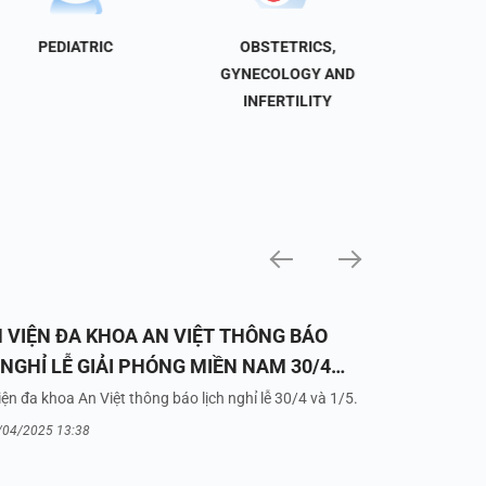
PEDIATRIC
OBSTETRICS,
NEU
GYNECOLOGY AND
INFERTILITY
 VIỆN ĐA KHOA AN VIỆT THÔNG BÁO
 NGHỈ LỄ GIẢI PHÓNG MIỀN NAM 30/4
UỐC TẾ LAO ĐỘNG 1/5/2025
ện đa khoa An Việt thông báo lịch nghỉ lễ 30/4 và 1/5.
/04/2025 13:38