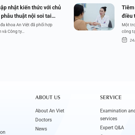
ập nhật kiến thức với chủ
Tiêm 
phẫu thuật nội soi tai
điều 
đa khoa An Việt đã phối hợp
Một tr
m và Công ty…
công tạ
24
ABOUT US
SERVICE
About An Viet
Examination and
services
Doctors
Expert Q&A
News
ion