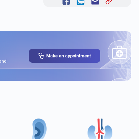
Make an appointment
 and