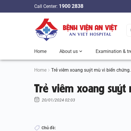
S
1900 2838
Call Center:
k
i
p
t
o
c
Home
About us
Examination & tr
o
n
t
Home
Trẻ viêm xoang suýt mù vì biến chứng.
e
Trẻ viêm xoang suýt 
n
t
20/01/2024 02:03
Chủ đề: