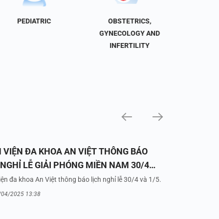
PEDIATRIC
OBSTETRICS,
NEU
GYNECOLOGY AND
INFERTILITY
 VIỆN ĐA KHOA AN VIỆT THÔNG BÁO
 NGHỈ LỄ GIẢI PHÓNG MIỀN NAM 30/4
UỐC TẾ LAO ĐỘNG 1/5/2025
ện đa khoa An Việt thông báo lịch nghỉ lễ 30/4 và 1/5.
/04/2025 13:38