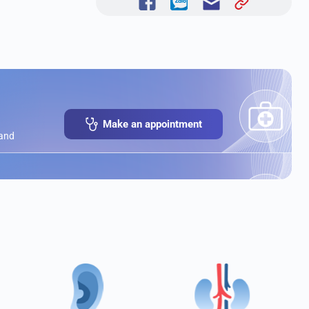
Make an appointment
 and