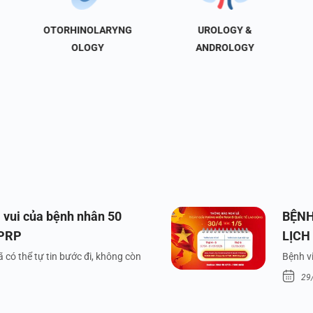
OTORHINOLARYNG
UROLOGY &
OLOGY
ANDROLOGY
 vui của bệnh nhân 50
BỆNH
 PRP
LỊCH
VÀ Q
 có thể tự tin bước đi, không còn
Bệnh vi
29