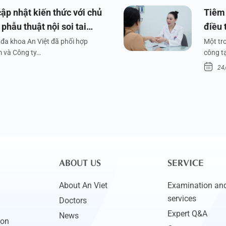
ập nhật kiến thức với chủ
Tiêm 
phẫu thuật nội soi tai
điều 
đa khoa An Việt đã phối hợp
Một tr
m và Công ty…
công tạ
24
ABOUT US
SERVICE
About An Viet
Examination and
services
Doctors
Expert Q&A
News
ion