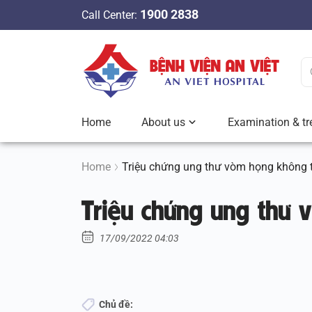
S
1900 2838
Call Center:
k
i
p
t
o
c
Home
About us
Examination & tr
o
n
t
Home
Triệu chứng ung thư vòm họng không 
e
Triệu chứng ung thư
n
t
17/09/2022 04:03
Chủ đề: