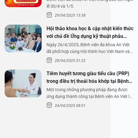
1/5/2025
lễ 30/4 và 1/5.
29/04/2025 13:38
Hội thảo khoa học & cập nhật kiến thức
với chủ đề Ứng dụng kỹ thuật phẫu
thuật nội soi tai dưới nước
Ngày 26/4/2025, Bệnh viện đa khoa An Việt
đã phối hợp cùng Hội thính học Việt Nam và
Công ty…
28/04/2025 01:22
Tiêm huyết tương giàu tiểu cầu (PRP)
trong điều trị thoái hóa khớp tại Bệnh
viện An Việt
Một trong những phương pháp đang được
ứng dụng thành công tại Bệnh viện An Việt là
tiêm huyết tương…
24/04/2025 08:01