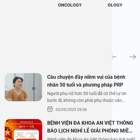
ONCOLOGY
OLOGY
News
Câu chuyện đầy niềm vui của bệnh
nhân 50 tuổi và phương pháp PRP
Người phụ nữ hơn 50 tuổi đã có thể tự tin
bước đi, không còn phải phụ thuộc vào
thuốc…
05/05/2025 09:06
BỆNH VIỆN ĐA KHOA AN VIỆT THÔNG
BÁO LỊCH NGHỈ LỄ GIẢI PHÓNG MIỀN
NAM 30/4 VÀ QUỐC TẾ LAO ĐỘNG
Bệnh viện đa khoa An Việt thông báo lịch nghỉ