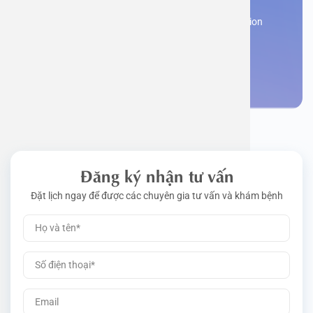
Work perm
Function
Tongue – 
Gói khám 
Q&A
Register now to receive consultation and examination
from experts
Driving l
Cell ana
Nasal Po
Gói khám 
Policy
Make an appointment
Pre-Empl
Neurolog
Gói khám 
Gói khám
Đăng ký nhận tư vấn
Đặt lịch ngay để được các chuyên gia tư vấn và khám bệnh