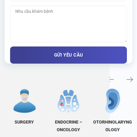
Specialty examination
SURGERY
ENDOCRINE –
OTORHINOLARYNG
ONCOLOGY
OLOGY