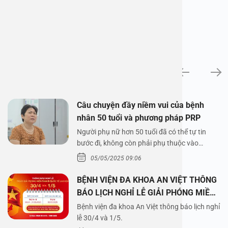
News
Câu chuyện đầy niềm vui của bệnh
nhân 50 tuổi và phương pháp PRP
Người phụ nữ hơn 50 tuổi đã có thể tự tin
bước đi, không còn phải phụ thuộc vào
thuốc…
05/05/2025 09:06
BỆNH VIỆN ĐA KHOA AN VIỆT THÔNG
BÁO LỊCH NGHỈ LỄ GIẢI PHÓNG MIỀN
NAM 30/4 VÀ QUỐC TẾ LAO ĐỘNG
Bệnh viện đa khoa An Việt thông báo lịch nghỉ
1/5/2025
lễ 30/4 và 1/5.