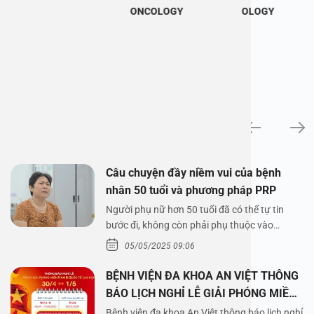
ONCOLOGY
OLOGY
News
Câu chuyện đầy niềm vui của bệnh
nhân 50 tuổi và phương pháp PRP
Người phụ nữ hơn 50 tuổi đã có thể tự tin
bước đi, không còn phải phụ thuộc vào
thuốc…
05/05/2025 09:06
BỆNH VIỆN ĐA KHOA AN VIỆT THÔNG
BÁO LỊCH NGHỈ LỄ GIẢI PHÓNG MIỀN
NAM 30/4 VÀ QUỐC TẾ LAO ĐỘNG
Bệnh viện đa khoa An Việt thông báo lịch nghỉ