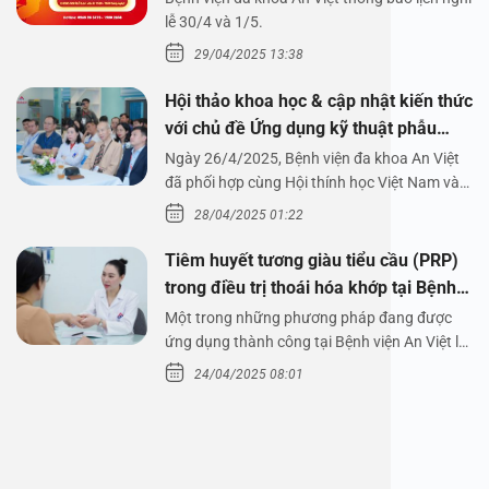
1/5/2025
lễ 30/4 và 1/5.
29/04/2025 13:38
Hội thảo khoa học & cập nhật kiến thức
với chủ đề Ứng dụng kỹ thuật phẫu
thuật nội soi tai dưới nước
Ngày 26/4/2025, Bệnh viện đa khoa An Việt
đã phối hợp cùng Hội thính học Việt Nam và
Công ty…
28/04/2025 01:22
Tiêm huyết tương giàu tiểu cầu (PRP)
trong điều trị thoái hóa khớp tại Bệnh
viện An Việt
Một trong những phương pháp đang được
ứng dụng thành công tại Bệnh viện An Việt là
tiêm huyết tương…
24/04/2025 08:01