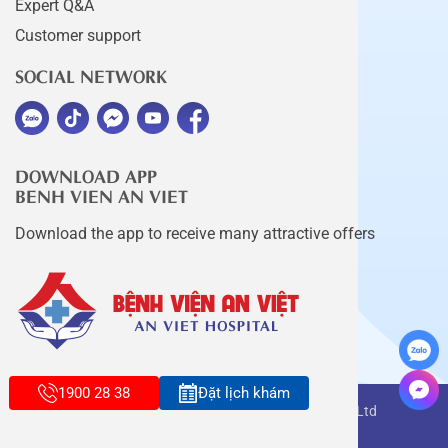
Expert Q&A
Customer support
SOCIAL NETWORK
DOWNLOAD APP
BENH VIEN AN VIET
Download the app to receive many attractive offers
1900 28 38
Đặt lịch khám
Copyright belongs to An Viet Thang Long Co., Ltd
Terms of use