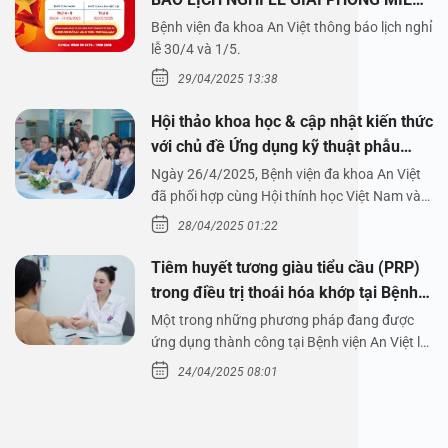
NAM 30/4 VÀ QUỐC TẾ LAO ĐỘNG
Bệnh viện đa khoa An Việt thông báo lịch nghỉ
1/5/2025
lễ 30/4 và 1/5.
29/04/2025 13:38
Hội thảo khoa học & cập nhật kiến thức
với chủ đề Ứng dụng kỹ thuật phẫu
thuật nội soi tai dưới nước
Ngày 26/4/2025, Bệnh viện đa khoa An Việt
đã phối hợp cùng Hội thính học Việt Nam và
Công ty…
28/04/2025 01:22
Tiêm huyết tương giàu tiểu cầu (PRP)
trong điều trị thoái hóa khớp tại Bệnh
viện An Việt
Một trong những phương pháp đang được
ứng dụng thành công tại Bệnh viện An Việt là
tiêm huyết tương…
24/04/2025 08:01