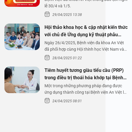
1/5/2025
lễ 30/4 và 1/5.
29/04/2025 13:38
Hội thảo khoa học & cập nhật kiến thức
với chủ đề Ứng dụng kỹ thuật phẫu
thuật nội soi tai dưới nước
Ngày 26/4/2025, Bệnh viện đa khoa An Việt
đã phối hợp cùng Hội thính học Việt Nam và
Công ty…
28/04/2025 01:22
Tiêm huyết tương giàu tiểu cầu (PRP)
trong điều trị thoái hóa khớp tại Bệnh
viện An Việt
Một trong những phương pháp đang được
ứng dụng thành công tại Bệnh viện An Việt là
tiêm huyết tương…
24/04/2025 08:01