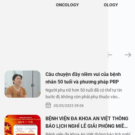
ONCOLOGY
OLOGY
News
Câu chuyện đầy niềm vui của bệnh
nhân 50 tuổi và phương pháp PRP
Người phụ nữ hơn 50 tuổi đã có thể tự tin
bước đi, không còn phải phụ thuộc vào
thuốc…
05/05/2025 09:06
BỆNH VIỆN ĐA KHOA AN VIỆT THÔNG
BÁO LỊCH NGHỈ LỄ GIẢI PHÓNG MIỀN
NAM 30/4 VÀ QUỐC TẾ LAO ĐỘNG
Bệnh viện đa khoa An Việt thông báo lịch nghỉ