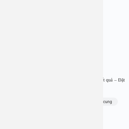
BỆNH VIỆN ĐA KHOA AN VIỆT
Địa chỉ: 1E Trường Chinh, P. Tương Mai, TP. Hà Nội
Hotline: 1900 28 38
Website: www.benhvienanviet.com
Fanpage: https://www.facebook.com/benhvienanviet
Zalo: https://zalo.me/0866762552
Tải APP Bệnh viện đa khoa An Việt để “Tra cứu kết quả – Đặt
lịch khám với bác sĩ” và hơn thế nữa.
Chủ đề:
đau bụng kinh
Lạc nội mạc tử cung
Bạn thấy thông tin này hữu ích, chia sẻ ngay