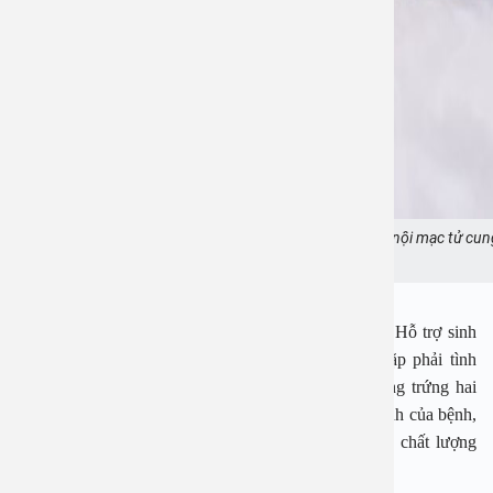
Đau bụng kinh dữ dội có thể là dấu hiệu của lạc nội mạc tử cun
Ảnh minh họa
Qua thăm khám, BSCK Trịnh Thị Hiền (Trung tâm Hỗ trợ sinh
sản, Bệnh viện đa khoa An Việt) cho biết chị T gặp phải tình
trạng lạc nội mạc tử cung trong cơ tử cung và buồng trứng hai
bên. Bác sĩ sau đó cũng đã tư vấn về tính chất mạn tính của bệnh,
nguy cơ tái phát, ảnh hưởng đến khả năng sinh sản, chất lượng
cuộc sống và các phương án điều trị.