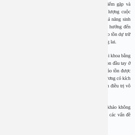
Sự kết hợp của hai tổn thương này không phải hiếm gặp và
thường liên quan đến mức độ đau nhiều hơn, chất lượng cuộc
sống giảm sút cũng như nguy cơ ảnh hưởng đến khả năng sinh
sản. Vì bệnh nhân còn trẻ nên mục tiêu điều trị cần hướng đến
kiểm soát triệu chứng, hạn chế tiến triển của bệnh, bảo tồn dự trữ
buồng trứng và duy trì khả năng mang thai trong tương lai.
Việc lựa chọn điều trị cần được cá thể hóa. Điều trị nội khoa bằng
thuốc giảm đau và liệu pháp nội tiết thường là lựa chọn đầu tay ở
bệnh nhân chưa có chỉ định phẫu thuật. Phẫu thuật bảo tồn được
cân nhắc khi điều trị nội khoa không hiệu quả, tổn thương có kích
thước lớn, có biến chứng hoặc bệnh nhân có chỉ định điều trị vô
sinh.
Những thông tin trong bài viết chỉ có ý nghĩa tham khảo không
thay thế cho việc thăm khám, chẩn đoán hay điều trị các vấn đề
sức khỏe.