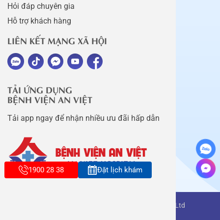
Hỏi đáp chuyên gia
Hỗ trợ khách hàng
LIÊN KẾT MẠNG XÃ HỘI
TẢI ỨNG DỤNG
BỆNH VIỆN AN VIỆT
Tải app ngay để nhận nhiều ưu đãi hấp dẫn
1900 28 38
Đặt lịch khám
Copyright belongs to An Viet Thang Long Co., Ltd
Terms of use