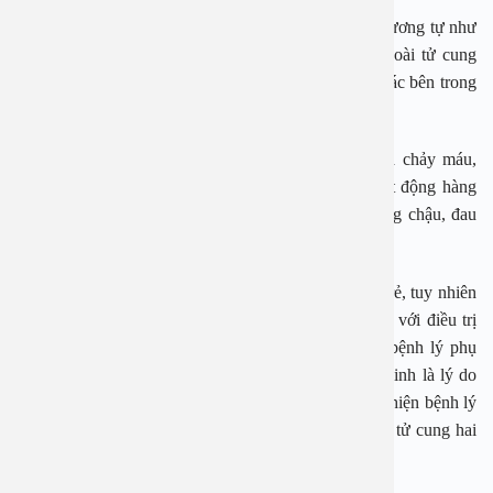
Lạc nội mạc tử cung là tình trạng xảy ra khi các mô tương tự như
lớp niêm mạc bên trong tử cung phát triển ở bên ngoài tử cung
hoặc ngay tại tử cung, thường là trên các cơ quan khác bên trong
khung chậu hoặc khoang bụng.
Các khối u lạc nội mạc tử cung có thể sưng lên và chảy máu,
tương tự như cách niêm mạc bên trong tử cung hoạt động hàng
tháng, dẫn đến hiện tượng chảy máu bên trong khung chậu, đau
bụng khi hành kinh.
Đau bụng kinh là triệu chứng thường gặp ở phụ nữ trẻ, tuy nhiên
đau dữ dội, tiến triển nặng dần hoặc không đáp ứng với điều trị
thông thường cần được xem là dấu hiệu cảnh báo bệnh lý phụ
khoa. Trong trường hợp này, triệu chứng đau bụng kinh là lý do
chính khiến bệnh nhân đến khám và là cơ sở để phát hiện bệnh lý
lạc nội mạc tử cung trong cơ tử cung và lạc nội mạc tử cung hai
buồng trứng.