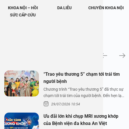
KHOA NỘI – HỒI
DA LIỄU
CHUYÊN KHOA NỘI
SỨC CẤP CỨU
Tin tức
“Trao yêu thương 5” chạm tới trái tim
người bệnh
Chương trình “Trao yêu thương 5” đã thực sự
chạm tới trái tim của người bệnh. Đến hẹn lại
lên,…
29/07/2026 10:54
Ưu đãi lớn khi chụp MRI xương khớp
của Bệnh viện đa khoa An Việt