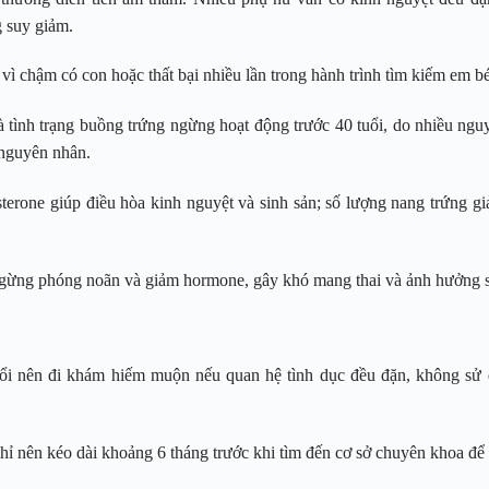
 suy giảm.
vì chậm có con hoặc thất bại nhiều lần trong hành trình tìm kiếm em bé
 tình trạng buồng trứng ngừng hoạt động trước 40 tuổi, do nhiều nguyê
 nguyên nhân.
terone giúp điều hòa kinh nguyệt và sinh sản; số lượng nang trứng gi
ừng phóng noãn và giảm hormone, gây khó mang thai và ảnh hưởng sức
ổi nên đi khám hiếm muộn nếu quan hệ tình dục đều đặn, không sử d
i chỉ nên kéo dài khoảng 6 tháng trước khi tìm đến cơ sở chuyên khoa để