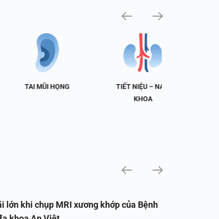
TAI MŨI HỌNG
TIẾT NIỆU – NAM
NH
KHOA
i lớn khi chụp MRI xương khớp của Bệnh
đa khoa An Việt