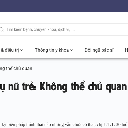
& điều trị
Thông tin y khoa
Đội ngũ bác sĩ
H
ông thể chủ quan
ụ nữ trẻ: Không thể chủ quan
kỳ biện pháp tránh thai nào nhưng vẫn chưa có thai, chị L.T.T, 30 tuổ