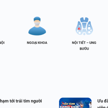
NGOẠI KHOA
NỘI TIẾT – UNG
BƯỚU
hạm tới trái tim người
Ưu đã
viện 