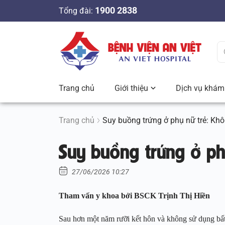
S
1900 2838
Tổng đài:
k
i
p
t
o
c
Trang chủ
Giới thiệu
Dịch vụ khám 
o
n
t
Trang chủ
Suy buồng trứng ở phụ nữ trẻ: Kh
e
Suy buồng trứng ở ph
n
t
27/06/2026 10:27
Tham vấn y khoa bởi BSCK Trịnh Thị Hiền
Sau hơn một năm rưỡi kết hôn và không sử dụng bất 