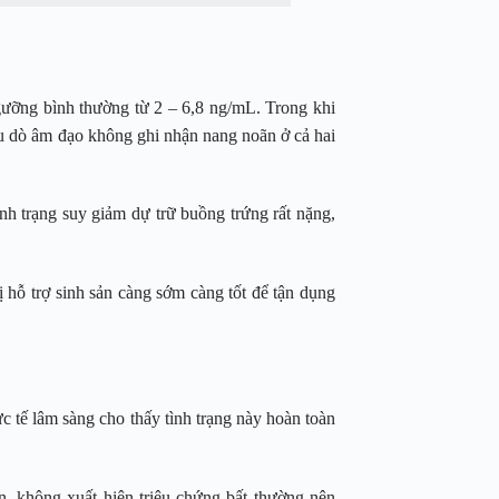
gưỡng bình thường từ 2 – 6,8 ng/mL. Trong khi
u dò âm đạo không ghi nhận nang noãn ở cả hai
nh trạng suy giảm dự trữ buồng trứng rất nặng,
 hỗ trợ sinh sản càng sớm càng tốt để tận dụng
c tế lâm sàng cho thấy tình trạng này hoàn toàn
n, không xuất hiện triệu chứng bất thường nên