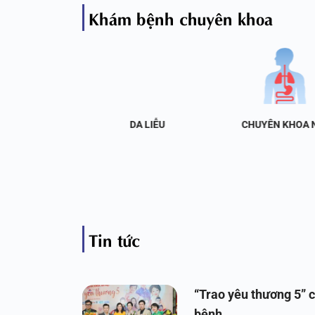
Khám bệnh chuyên khoa
 – HỒI
DA LIỄU
CHUYÊN KHOA NỘI
 CỨU
Tin tức
“Trao yêu thương 5” c
bệnh