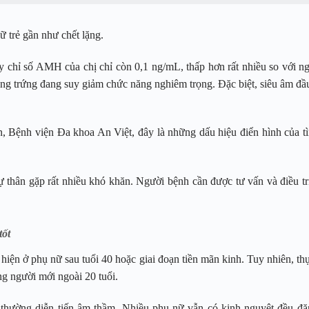
 trẻ gần như chết lặng.
y chỉ số AMH của chị chỉ còn 0,1 ng/mL, thấp hơn rất nhiều so với n
ng trứng đang suy giảm chức năng nghiêm trọng. Đặc biệt, siêu âm đầ
, Bệnh viện Đa khoa An Việt, đây là những dấu hiệu điển hình của tì
 thân gặp rất nhiều khó khăn. Người bệnh cần được tư vấn và điều trị
tốt
iện ở phụ nữ sau tuổi 40 hoặc giai đoạn tiền mãn kinh. Tuy nhiên, thự
ng người mới ngoài 20 tuổi.
 thường diễn tiến âm thầm. Nhiều phụ nữ vẫn có kinh nguyệt đều đặ