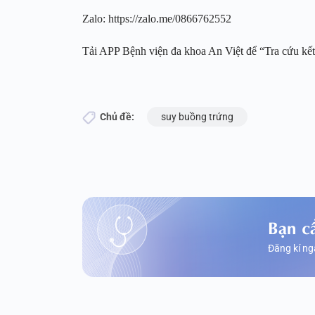
Zalo: https://zalo.me/0866762552
Tải APP Bệnh viện đa khoa An Việt để “Tra cứu kết 
Chủ đề:
suy buồng trứng
Bạn c
Đăng kí ng