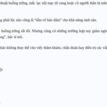
huật buồng trứng, mắc lạc nội mạc tử cung hoặc có người thân bị mãn
 phải lúc nào cũng là “tấm vé bảo đảm” cho khả năng sinh sản.
buồng trứng rất tốt. Nhưng cũng có những trường hợp suy giảm nghiêm
ng”, bác sĩ nói.
khảo không thay thế cho việc thăm khám, chẩn đoán hay điều trị các vấ
ội
t