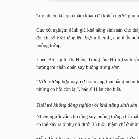
Tuy nhiên, kết quả thăm khám đã khiến người phụ nữ
Các xét nghiệm đánh giá khả năng sinh sản cho thấ
đó, chỉ số FSH tăng lên 38,5 mIU/mL, cho thấy buồ
buồng trứng.
Theo BS Trịnh Thị Hiền, Trung tâm Hỗ trợ sinh sản
hướng tới chẩn đoán suy buồng trứng sớm.
“Với trường hợp này, cơ hội mang thai bằng noãn tự
những cơ hội còn lại”, bác sĩ Hiền cho biết.
Tuổi trẻ không đồng nghĩa với khả năng sinh sản 
Nhiều người vẫn cho rằng suy buồng trứng chỉ xuất h
có thể xảy ra ở phụ nữ dưới 35 tuổi, thậm chí ở nhữ
Điều đáng lo ngại là suy giảm dự trữ buồng trứng