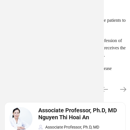
The doctor’s professional view is:
“Always update medical information to be able to serve patients to
the best of their ability”
With a sense of responsibility and dedication to the profession of
healing and saving lives, Dr. Pham Duc Thinh always receives the
trust and love from colleagues and superiors in his unit.
To book an appointment with Dr. Pham Duc Thinh, please
contact 1900 28 38 / 0965 98 37 73
Doctor Team
Associate Professor, Ph.D, MD
Nguyen Thi Hoai An
Associate Professor, Ph.D, MD