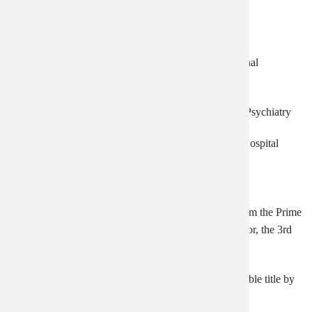
2. Qualification
Dr. Pham Duc Thinh is a level 2 specialist doctor.
Specialties: Medical Examination and Treatment Internal
Medicine: Psychiatry
– Former Director of the Central Institute of Forensic Psychiatry
– Former Deputy Director of the Central Psychiatric Hospital
3. Achievements
The doctor has many certificates of merit and merit from the Prime
Minister and the Minister of Health, the People’s Doctor, the 3rd
Class Labor Medal.
For his dedication, Dr. Pham Duc was awarded the noble title by
the Party and State – Associate Professor of Medicine.