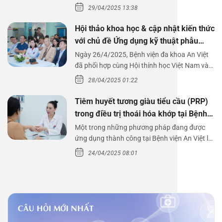
29/04/2025 13:38
Hội thảo khoa học & cập nhật kiến thức
với chủ đề Ứng dụng kỹ thuật phẫu
thuật nội soi tai dưới nước
Ngày 26/4/2025, Bệnh viện đa khoa An Việt
đã phối hợp cùng Hội thính học Việt Nam và
Công ty…
28/04/2025 01:22
Tiêm huyết tương giàu tiểu cầu (PRP)
trong điều trị thoái hóa khớp tại Bệnh
viện An Việt
Một trong những phương pháp đang được
ứng dụng thành công tại Bệnh viện An Việt là
tiêm huyết tương…
24/04/2025 08:01
CÂU HỎI MỚI NHẤT