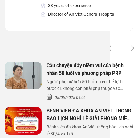
38 years of experience
Director of An Viet General Hospital
News
Câu chuyện đầy niềm vui của bệnh
nhân 50 tuổi và phương pháp PRP
Người phụ nữ hơn 50 tuổi đã có thể tự tin
bước đi, không còn phải phụ thuộc vào
thuốc…
05/05/2025 09:06
BỆNH VIỆN ĐA KHOA AN VIỆT THÔNG
BÁO LỊCH NGHỈ LỄ GIẢI PHÓNG MIỀN
NAM 30/4 VÀ QUỐC TẾ LAO ĐỘNG
Bệnh viện đa khoa An Việt thông báo lịch nghỉ
1/5/2025
lễ 30/4 và 1/5.