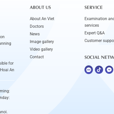
ABOUT US
SERVICE
About An Viet
Examination and
services
Doctors
Expert Q&A
News
ion
Customer suppo
Image gallery
anning
Video gallery
SOCIAL NET
Contact
ible for
 Hoai An
rning:
unday:
anoi.