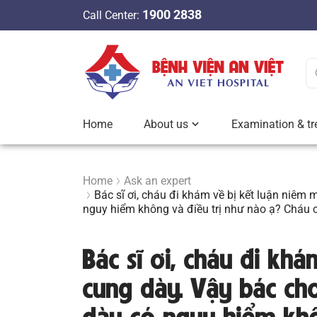
S
1900 2838
Call Center:
k
i
p
t
o
c
Home
About us
Examination & tr
o
n
t
Home
Ask an expert
e
Bác sĩ ơi, cháu đi khám về bị kết luận niêm
n
nguy hiểm không và điều trị như nào ạ? Cháu 
t
Bác sĩ ơi, cháu đi kh
cung dày. Vậy bác ch
dày có nguy hiểm khô