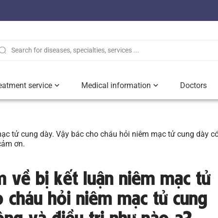
eatment service
Medical information
Doctors
 mạc tử cung dày. Vậy bác cho cháu hỏi niêm mạc tử cung dày c
cảm ơn.
ám về bị kết luận niêm mạc tử
o cháu hỏi niêm mạc tử cung
ng và điều trị như nào ạ?