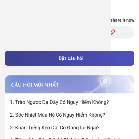
Reply
Work perm
Function
Tongue – 
Gói khám 
Q&A
You find this information useful, share it now
Driving l
Cell ana
Nasal Po
Gói khám 
Policy
Pre-Empl
Neurolog
Gói khám 
Gói khám
Đặt câu hỏi
CÂU HỎI MỚI NHẤT
1. Trào Ngược Dạ Dày Có Nguy Hiểm Không?
2. Sốc Nhiệt Mùa Hè Có Nguy Hiểm Không?
3. Khàn Tiếng Kéo Dài Có Đáng Lo Ngại?