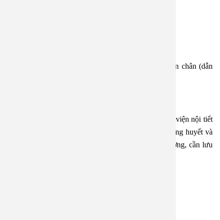
• Tim mạch: Tăng nguy cơ nhồi máu cơ tim, đột quỵ
• Thận: Suy thận, có thể phải chạy thận
• Mắt: Mù lòa do tổn thương võng mạc
• Thần kinh: Tê bì, mất cảm giác, đặc biệt là ở bàn chân (dẫn
đến loét, hoại tử)
• Nhiễm trùng: Do sức đề kháng giảm
Trong trường hợp này anh nên đi khám sớm tại bệnh viện nội tiết
hoặc bệnh viện đa khoa uy tín, yêu cầu kiểm tra đường huyết và
các chỉ số liên quan. Nếu được chẩn đoán là tiểu đường, cần lưu
ý:
 Ăn uống hợp lý, giảm tinh bột, đường, mỡ
 Tập thể dục đều đặn
 Dùng thuốc đúng theo chỉ định