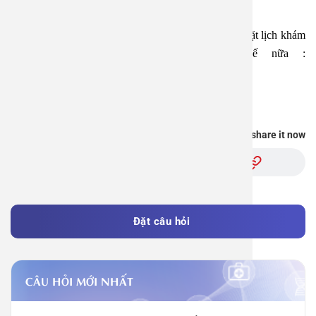
Zalo: https://zalo.me/2159659469844055324
Tải APP Bệnh viện An Việt để “Tra cứu kết quả – Đặt lịch khám
– Video Call với bác sĩ” và hơn thế nữa :
https://onelink.to/pjmasd
You find this information useful, share it now
Đặt câu hỏi
CÂU HỎI MỚI NHẤT