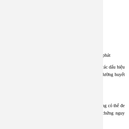
• Mệt mỏi, uể oải
• Sụt cân không rõ nguyên nhân
• Nhìn mờ
• Vết thương lâu lành
• Ngứa da, nhiễm trùng da, nhiễm trùng tiết niệu tái phát
Với trường hợp của anh thì anh đang gặp 3 trong số các dấu hiệu
trên, do đó anh nên đi khám sớm để làm xét nghiệm đường huyết
(đường máu lúc đói, HbA1c…) xác định chính xác.
2. Bệnh tiểu đường có nguy hiểm không?
Nếu không được phát hiện và kiểm soát tốt, tiểu đường có thể đe
dọa đến tính mạng và chất lượng sống. Các biến chứng nguy
hiểm gồm: