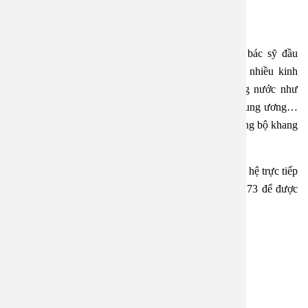
 Theo dõi định kỳ để ngăn biến chứng
Bệnh viện An Việt không chỉ hội tụ của đội ngũ bác sỹ đầu
ngành, được đào tạo bài bản tại nước ngoài và có nhiều kinh
nghiệm làm việc tại các Bệnh viện danh tiếng trong nước như
Việt Đức, Bạch Mai, Bệnh viện K, Tai Mũi Họng Trung ương…
mà hệ thống trang thiết bị của bệnh viện đều được đồng bộ khang
trang hiện đại, đạt tiêu chuẩn quốc tế.
Nếu bạn cần hỗ trợ đặt lịch khám hoặctư vấn, hãy liên hệ trực tiếp
với bệnh viện qua hotline 1900 28 38 – 0965 98 37 73 để được
hỗ trợ.
————————————-
BỆNH VIỆN ĐA KHOA AN VIỆT
Địa chỉ:1E Trường Chinh, Thanh Xuân, Hà Nội
Hotline: 1900 2838
Website: www.benhvienanviet.com