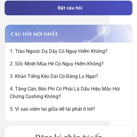
Đặt câu hỏi
CÂU HỎI MỚI NHẤT
1. Trào Ngược Dạ Dày Có Nguy Hiểm Không?
2. Sốc Nhiệt Mùa Hè Có Nguy Hiểm Không?
3. Khàn Tiếng Kéo Dài Có Đáng Lo Ngại?
4. Tăng Cân, Béo Phì Có Phải Là Dấu Hiệu Mắc Hội
Chứng Cushing Không?
5. Vì sao viêm tai giữa dễ tái phát ở trẻ?
Đăng ký nhận tư vấn