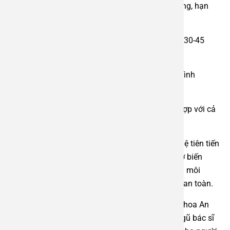
tại An Việt loại bỏ amidan/VA một cách nhẹ nhàng, hạn
chế tối đa tổn thương mô xung quanh.
•
Thời gian phẫu thuật nhanh:
Chỉ mất khoảng 30-45
phút.
•
Hồi phục nhanh:
Sau mổ, bé có thể ăn uống bình
thường và xuất viện trong ngày.
•
An toàn tuyệt đối:
Hạn chế biến chứng, phù hợp với cả
trẻ em và người lớn.
•
An toàn và chính xác:
Sự hỗ trợ của công nghệ tiên tiến
giúp bác sĩ thao tác chính xác hơn, giảm nguy cơ biến
chứng. Đặc biệt, quá trình thực hiện diễn ra trong môi
trường vô trùng tuyệt đối, đảm bảo tối đa yếu tố an toàn.
•
Đội ngũ chuyên gia uy tín:
Tại Bệnh viện Đa khoa An
Việt, các ca phẫu thuật được thực hiện bởi đội ngũ bác sĩ