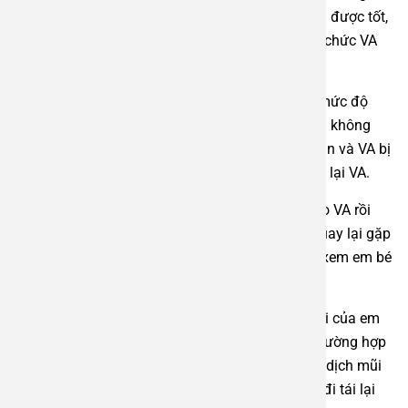
khả năng tái phát. Nếu vì điều kiện thiết bị không được tốt,
khi tiến hành nạo còn để lại phần rất nhỏ của tổ chức VA
thì sau đó VA có thể tái phát.
Tuy vậy, nếu những trường hợp VA bị tái phát ở mức độ
nhỏ, không làm cho em bé ốm đi ốm lại nhiều thì không
phải can thiệp. Chỉ những trường hợp nào Amidan và VA bị
tái phát quá lớn thì khi đó mới cần tiến hành nạo lại VA.
Trường hợp con của bạn sau khi cắt Amidan/nạo VA rồi
mà em bé vẫn còn ngủ ngáy thì bố mẹ rất cần quay lại gặp
bác sỹ phẫu thuật khám cho em bé, để kiểm tra xem em bé
có bị tình trạng viêm mũi dị ứng không?
Khi có tình trạng viêm mũi dị ứng sẽ làm cho mũi của em
bé bị ngạt thì có thể gây ra ngủ ngáy, hoặc các trường hợp
viêm mũi dị ứng cũng làm cho em bé bị xuất tiết dịch mũi
chảy xuống họng gây ra ngứa cổ và cũng ho tái đi tái lại