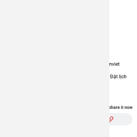
————————-
BỆNH VIỆN ĐA KHOA AN VIỆT
Địa chỉ: 1E Trường Chinh, Thanh Xuân, Hà Nội
Hotline: 1900 28 38 – 0965 98 37 73
Website:
www.benhvienanviet.com
Fanpage: https://www.facebook.com/benhvienanviet
Tải APP Bệnh viện An Việt để “Tra cứu kết quả – Đặt lịch
khám với bác sĩ” và hơn thế nữa :
https://onelink.to/pjmasd
You find this information useful, share it now