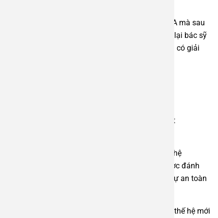
rất nhiều.
Do đó tất cả những em bé đã cắt Amidan/nạo VA mà sau
đó em bé còn ốm thì bố mẹ nhất định phải quay lại bác sỹ
phẫu thuật để kiểm tra để tìm ra nguyên nhân và có giải
pháp sớm.
Phương pháp cắt amidan an toàn, hiệu quả
Tại Bệnh viện An Việt, bệnh nhân sẽ được cắt cắt
amidan/nạo VA bằng Công nghệ Coblator
Phương pháp cắt Amidan/nạo VA bằng Công nghệ
Coblator tại Bệnh viện Đa khoa An Việt đang được đánh
giá cao nhờ những ưu điểm vượt trội, đảm bảo sự an toàn
và hiệu quả cho người bệnh:
•
Ít đau, không chảy máu:
Công nghệ Coblator thế hệ mới