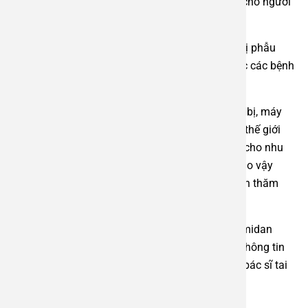
giàu kinh nghiệm, mang lại sự an tâm tuyệt đối cho người
bệnh.
Bệnh viện An Việt tự hào là địa chỉ uy tín, chữa trị phẫu
thuật thành công cho hàng ngàn bệnh nhân mắc các bệnh
lý Tai Mũi Họng.
Bệnh viện Đa khoa An Việt sở hữu hệ thống thiết bị, máy
móc hiện đại, đồng bộ từ các nước tiên tiến trên thế giới
như: Mỹ, Nhật, Đức,… đảm bảo phục vụ tốt nhất cho nhu
cầu chăm sóc sức khỏe toàn diện, chuyên sâu. Do vậy
khách hàng hoàn toàn có thể yên tâm khi đặt lịch thăm
khám, phẫu thuật tại đây.
Ngay bây giờ, nếu bạn đang cần tư vấn về cắt amidan
hoặc điều trị tình trạng viêm amidan, hãy để lại thông tin
hoặc gọi tới hotline 1900 2838 – 0965 98 3773, bác sĩ tai
mũi họng sẽ hỗ trợ giải đáp cụ thể.