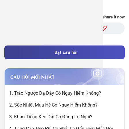
Reply
Work perm
Function
Tongue – 
Gói khám 
Q&A
You find this information useful, share it now
Driving l
Cell ana
Nasal Po
Gói khám 
Policy
Pre-Empl
Neurolog
Gói khám 
Gói khám
Đặt câu hỏi
CÂU HỎI MỚI NHẤT
1. Trào Ngược Dạ Dày Có Nguy Hiểm Không?
2. Sốc Nhiệt Mùa Hè Có Nguy Hiểm Không?
3. Khàn Tiếng Kéo Dài Có Đáng Lo Ngại?
4. Tăng Cân, Béo Phì Có Phải Là Dấu Hiệu Mắc Hội