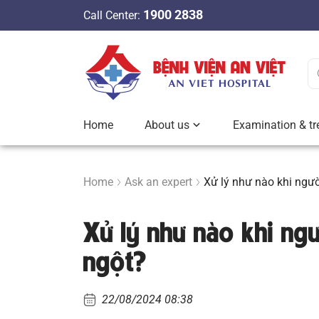
S
1900 2838
Call Center:
k
i
p
t
o
c
Home
About us
Examination & tr
o
n
t
Home
Ask an expert
Xử lý như nào khi ngườ
e
n
Xử lý như nào khi ng
t
ngột?
22/08/2024 08:38