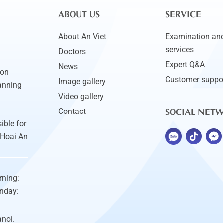
ABOUT US
SERVICE
About An Viet
Examination and
services
Doctors
Expert Q&A
News
ion
Customer suppo
Image gallery
anning
Video gallery
SOCIAL NET
Contact
ible for
 Hoai An
rning:
unday:
anoi.