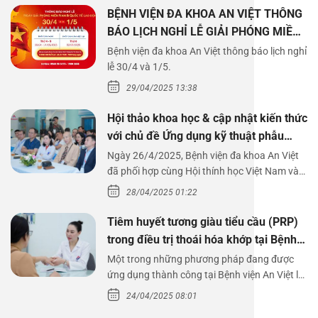
BỆNH VIỆN ĐA KHOA AN VIỆT THÔNG
BÁO LỊCH NGHỈ LỄ GIẢI PHÓNG MIỀN
NAM 30/4 VÀ QUỐC TẾ LAO ĐỘNG
Bệnh viện đa khoa An Việt thông báo lịch nghỉ
1/5/2025
lễ 30/4 và 1/5.
29/04/2025 13:38
Hội thảo khoa học & cập nhật kiến thức
với chủ đề Ứng dụng kỹ thuật phẫu
thuật nội soi tai dưới nước
Ngày 26/4/2025, Bệnh viện đa khoa An Việt
đã phối hợp cùng Hội thính học Việt Nam và
Công ty…
28/04/2025 01:22
Tiêm huyết tương giàu tiểu cầu (PRP)
trong điều trị thoái hóa khớp tại Bệnh
viện An Việt
Một trong những phương pháp đang được
ứng dụng thành công tại Bệnh viện An Việt là
tiêm huyết tương…
24/04/2025 08:01